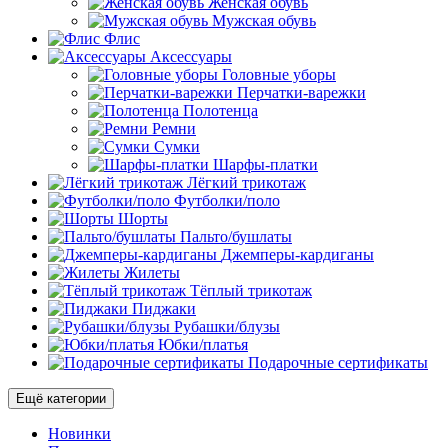
Женская обувь
Мужская обувь
Флис
Аксессуары
Головные уборы
Перчатки-варежки
Полотенца
Ремни
Сумки
Шарфы-платки
Лёгкий трикотаж
Футболки/поло
Шорты
Пальто/бушлаты
Джемперы-кардиганы
Жилеты
Тёплый трикотаж
Пиджаки
Рубашки/блузы
Юбки/платья
Подарочные сертификаты
Ещё категории
Новинки