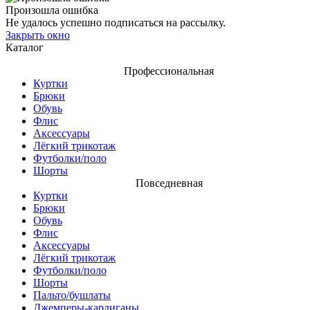
Произошла ошибка
Не удалось успешно подписаться на рассылку.
Закрыть окно
Каталог
Профессиональная
Куртки
Брюки
Обувь
Флис
Аксессуары
Лёгкий трикотаж
Футболки/поло
Шорты
Повседневная
Куртки
Брюки
Обувь
Флис
Аксессуары
Лёгкий трикотаж
Футболки/поло
Шорты
Пальто/бушлаты
Джемперы-кардиганы