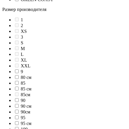
Размер производителя
1
2
XS
3
S
M
L
XL
XXL
9
80 см
85
85 см
85см
90
90 см
90см
95
95 см