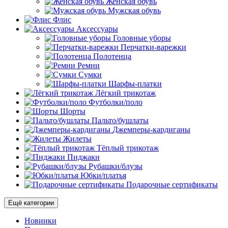
Женская обувь
Мужская обувь
Флис
Аксессуары
Головные уборы
Перчатки-варежки
Полотенца
Ремни
Сумки
Шарфы-платки
Лёгкий трикотаж
Футболки/поло
Шорты
Пальто/бушлаты
Джемперы-кардиганы
Жилеты
Тёплый трикотаж
Пиджаки
Рубашки/блузы
Юбки/платья
Подарочные сертификаты
Ещё категории
Новинки