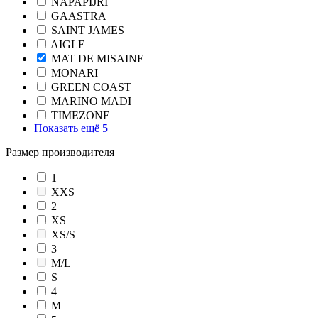
NAPAPIJRI
GAASTRA
SAINT JAMES
AIGLE
MAT DE MISAINE
MONARI
GREEN COAST
MARINO MADI
TIMEZONE
Показать ещё 5
Размер производителя
1
XXS
2
XS
XS/S
3
M/L
S
4
M