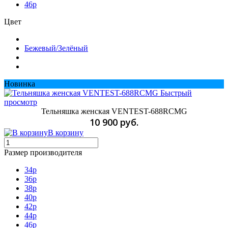
46р
Цвет
Бежевый/Зелёный
Новинка
Быстрый
просмотр
Тельняшка женская VENTEST-688RCMG
10 900 руб.
В корзину
Размер производителя
34p
36p
38p
40p
42p
44р
46р