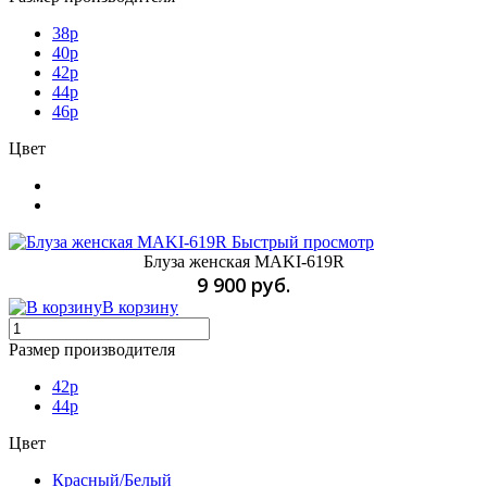
38p
40p
42p
44p
46p
Цвет
Быстрый просмотр
Блуза женская MAKI-619R
9 900 руб.
В корзину
Размер производителя
42р
44p
Цвет
Красный/Белый