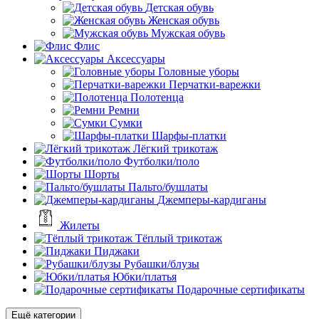
Детская обувь
Женская обувь
Мужская обувь
Флис
Аксессуары
Головные уборы
Перчатки-варежки
Полотенца
Ремни
Сумки
Шарфы-платки
Лёгкий трикотаж
Футболки/поло
Шорты
Пальто/бушлаты
Джемперы-кардиганы
Жилеты
Тёплый трикотаж
Пиджаки
Рубашки/блузы
Юбки/платья
Подарочные сертификаты
Ещё категории