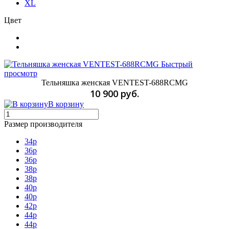
XL
Цвет
Быстрый
просмотр
Тельняшка женская VENTEST-688RCMG
10 900 руб.
В корзину
Размер производителя
34р
36р
36p
38p
38р
40р
40p
42р
44p
44р