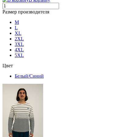
Размер производителя
M
L
XL
2XL
3XL
4XL
5XL
Цвет
Белый/Синий