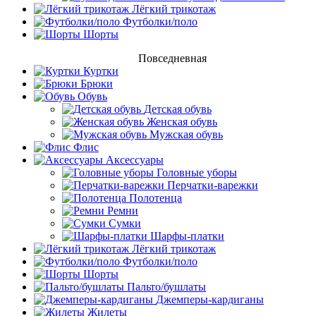
Лёгкий трикотаж
Футболки/поло
Шорты
Повседневная
Куртки
Брюки
Обувь
Детская обувь
Женская обувь
Мужская обувь
Флис
Аксессуары
Головные уборы
Перчатки-варежки
Полотенца
Ремни
Сумки
Шарфы-платки
Лёгкий трикотаж
Футболки/поло
Шорты
Пальто/бушлаты
Джемперы-кардиганы
Жилеты