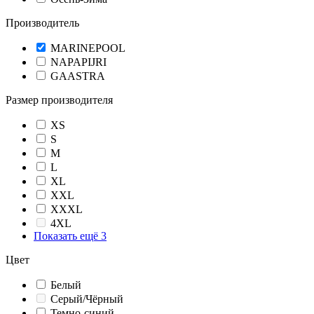
Производитель
MARINEPOOL
NAPAPIJRI
GAASTRA
Размер производителя
XS
S
M
L
XL
XXL
XXXL
4XL
Показать ещё 3
Цвет
Белый
Серый/Чёрный
Темно-синий