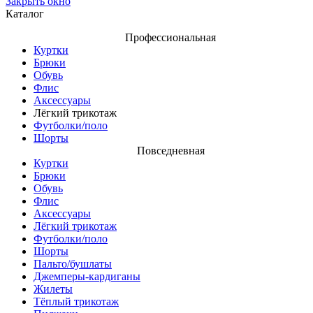
Закрыть окно
Каталог
Профессиональная
Куртки
Брюки
Обувь
Флис
Аксессуары
Лёгкий трикотаж
Футболки/поло
Шорты
Повседневная
Куртки
Брюки
Обувь
Флис
Аксессуары
Лёгкий трикотаж
Футболки/поло
Шорты
Пальто/бушлаты
Джемперы-кардиганы
Жилеты
Тёплый трикотаж