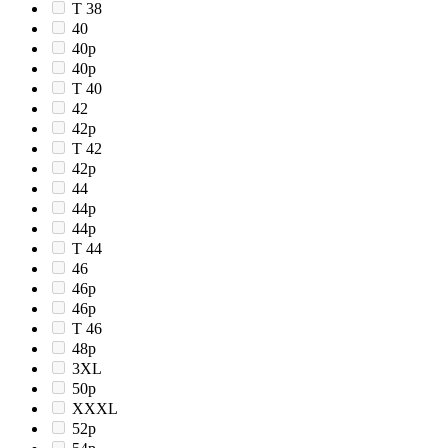
T 38
40
40p
40р
T 40
42
42p
T 42
42р
44
44p
44р
T 44
46
46p
46р
T 46
48p
3XL
50p
XXXL
52p