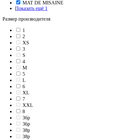
MAT DE MISAINE
Показать ещё 1
Размер производителя
1
2
XS
3
S
4
M
5
L
6
XL
7
XXL
8
36p
36р
38p
38р