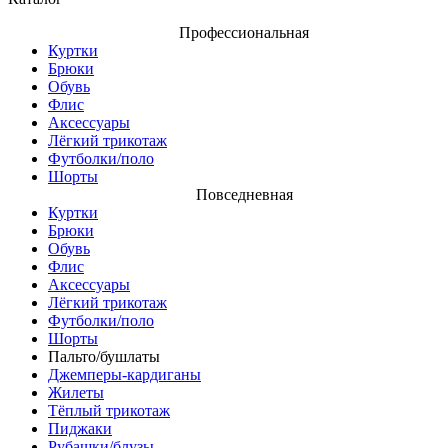
Профессиональная
Куртки
Брюки
Обувь
Флис
Аксессуары
Лёгкий трикотаж
Футболки/поло
Шорты
Повседневная
Куртки
Брюки
Обувь
Флис
Аксессуары
Лёгкий трикотаж
Футболки/поло
Шорты
Пальто/бушлаты
Джемперы-кардиганы
Жилеты
Тёплый трикотаж
Пиджаки
Рубашки/блузы