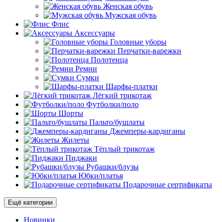
Женская обувь
Мужская обувь
Флис
Аксессуары
Головные уборы
Перчатки-варежки
Полотенца
Ремни
Сумки
Шарфы-платки
Лёгкий трикотаж
Футболки/поло
Шорты
Пальто/бушлаты
Джемперы-кардиганы
Жилеты
Тёплый трикотаж
Пиджаки
Рубашки/блузы
Юбки/платья
Подарочные сертификаты
Ещё категории
Новинки