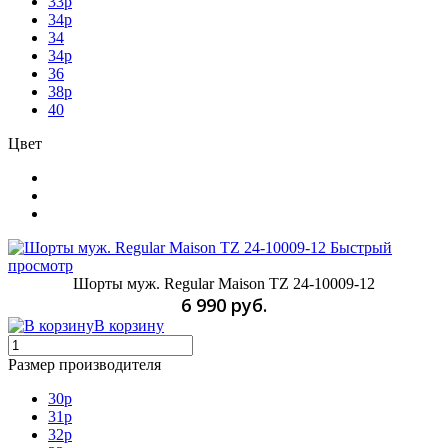
33p
34p
34
34р
36
38р
40
Цвет
Быстрый
просмотр
Шорты муж. Regular Maison TZ 24-10009-12
6 990 руб.
В корзину
Размер производителя
30p
31p
32p