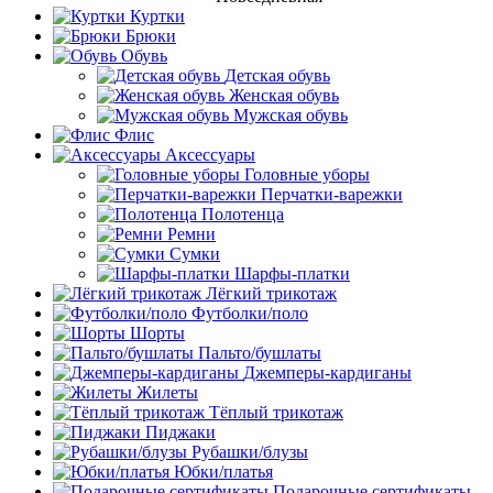
Куртки
Брюки
Обувь
Детская обувь
Женская обувь
Мужская обувь
Флис
Аксессуары
Головные уборы
Перчатки-варежки
Полотенца
Ремни
Сумки
Шарфы-платки
Лёгкий трикотаж
Футболки/поло
Шорты
Пальто/бушлаты
Джемперы-кардиганы
Жилеты
Тёплый трикотаж
Пиджаки
Рубашки/блузы
Юбки/платья
Подарочные сертификаты