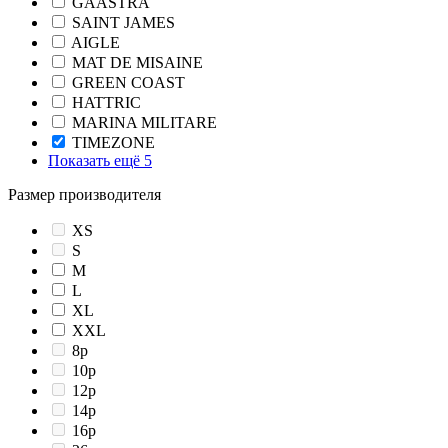
GAASTRA
SAINT JAMES
AIGLE
MAT DE MISAINE
GREEN COAST
HATTRIC
MARINA MILITARE
TIMEZONE
Показать ещё 5
Размер производителя
XS
S
M
L
XL
XXL
8р
10р
12р
14р
16р