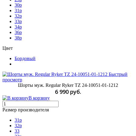
30p
31p
32p
33p
34p
36p
38р
Цвет
Бордовый
Быстрый
просмотр
Шорты муж. Regular Ryker TZ 24-10051-01-1212
6 990 руб.
В корзину
Размер производителя
31p
32p
33