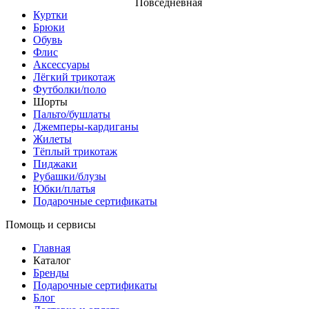
Повседневная
Куртки
Брюки
Обувь
Флис
Аксессуары
Лёгкий трикотаж
Футболки/поло
Шорты
Пальто/бушлаты
Джемперы-кардиганы
Жилеты
Тёплый трикотаж
Пиджаки
Рубашки/блузы
Юбки/платья
Подарочные сертификаты
Помощь и сервисы
Главная
Каталог
Бренды
Подарочные сертификаты
Блог