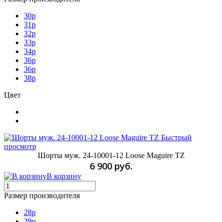
30p
31p
32p
33p
34p
36р
36p
38p
Цвет
Быстрый
просмотр
Шорты муж. 24-10001-12 Loose Maguire TZ
6 900 руб.
В корзину
Размер производителя
28p
29p