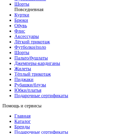
Шорты
Повседневная
Куртки
Брюки
Обувь
Флис
Аксессуары
Лёгкий трикотаж
Футболки/поло
Шорты
Пальто/бушлаты
Джемперы-кардиганы
Жилеты
Тёплый трикотаж
Пиджаки
Рубашки/блузы
Юбки/платья
Подарочные сертификаты
Помощь и сервисы
Главная
Каталог
Бренды
Подарочные сертификаты