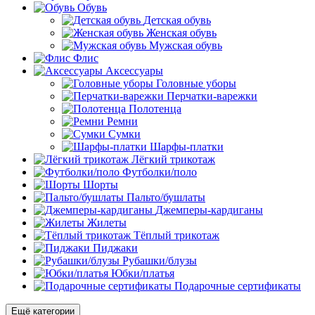
Обувь
Детская обувь
Женская обувь
Мужская обувь
Флис
Аксессуары
Головные уборы
Перчатки-варежки
Полотенца
Ремни
Сумки
Шарфы-платки
Лёгкий трикотаж
Футболки/поло
Шорты
Пальто/бушлаты
Джемперы-кардиганы
Жилеты
Тёплый трикотаж
Пиджаки
Рубашки/блузы
Юбки/платья
Подарочные сертификаты
Ещё категории