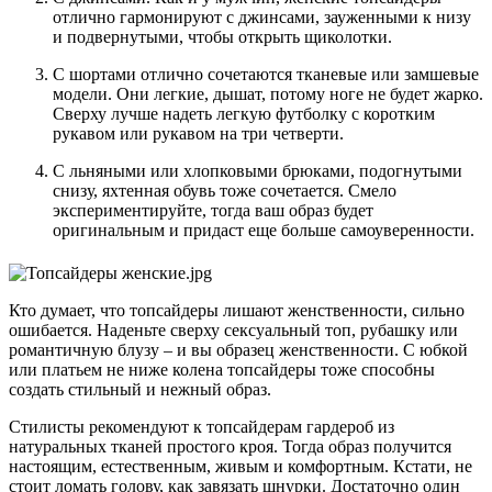
отлично гармонируют с джинсами, зауженными к низу
и подвернутыми, чтобы открыть щиколотки.
С шортами отлично сочетаются тканевые или замшевые
модели. Они легкие, дышат, потому ноге не будет жарко.
Сверху лучше надеть легкую футболку с коротким
рукавом или рукавом на три четверти.
С льняными или хлопковыми брюками, подогнутыми
снизу, яхтенная обувь тоже сочетается. Смело
экспериментируйте, тогда ваш образ будет
оригинальным и придаст еще больше самоуверенности.
Кто думает, что топсайдеры лишают женственности, сильно
ошибается. Наденьте сверху сексуальный топ, рубашку или
романтичную блузу – и вы образец женственности. С юбкой
или платьем не ниже колена топсайдеры тоже способны
создать стильный и нежный образ.
Стилисты рекомендуют к топсайдерам гардероб из
натуральных тканей простого кроя. Тогда образ получится
настоящим, естественным, живым и комфортным. Кстати, не
стоит ломать голову, как завязать шнурки. Достаточно один