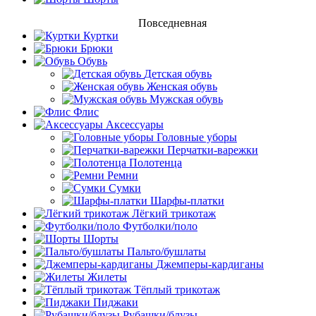
Повседневная
Куртки
Брюки
Обувь
Детская обувь
Женская обувь
Мужская обувь
Флис
Аксессуары
Головные уборы
Перчатки-варежки
Полотенца
Ремни
Сумки
Шарфы-платки
Лёгкий трикотаж
Футболки/поло
Шорты
Пальто/бушлаты
Джемперы-кардиганы
Жилеты
Тёплый трикотаж
Пиджаки
Рубашки/блузы