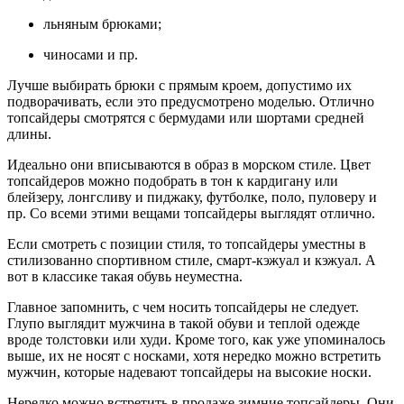
льняным брюками;
чиносами и пр.
Лучше выбирать брюки с прямым кроем, допустимо их
подворачивать, если это предусмотрено моделью. Отлично
топсайдеры смотрятся с бермудами или шортами средней
длины.
Идеально они вписываются в образ в морском стиле. Цвет
топсайдеров можно подобрать в тон к кардигану или
блейзеру, лонгсливу и пиджаку, футболке, поло, пуловеру и
пр. Со всеми этими вещами топсайдеры выглядят отлично.
Если смотреть с позиции стиля, то топсайдеры уместны в
стилизованно спортивном стиле, смарт-кэжуал и кэжуал. А
вот в классике такая обувь неуместна.
Главное запомнить, с чем носить топсайдеры не следует.
Глупо выглядит мужчина в такой обуви и теплой одежде
вроде толстовки или худи. Кроме того, как уже упоминалось
выше, их не носят с носками, хотя нередко можно встретить
мужчин, которые надевают топсайдеры на высокие носки.
Нередко можно встретить в продаже зимние топсайдеры. Они