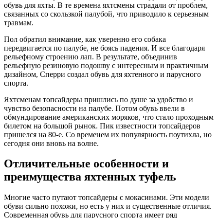
обувь для яхты. В те времена яхтсмены страдали от проблем,
связанных со скользкой палубой, что приводило к серьезным
травмам.
Пол обратил внимание, как уверенно его собака
передвигается по палубе, не боясь падения. И все благодаря
рельефному строению лап. В результате, объединив
рельефную резиновую подошву с интересным и практичным
дизайном, Сперри создал обувь для яхтенного и парусного
спорта.
Яхтсменам топсайдеры пришлись по душе за удобство и
чувство безопасности на палубе. Потом обувь ввели в
обмундирование американских моряков, что стало проходным
билетом на большой рынок. Пик известности топсайдеров
пришелся на 80-е. Со временем их популярность поутихла, но
сегодня они вновь на волне.
Отличительные особенности и
преимущества яхтенных туфель
Многие часто путают топсайдеры с мокасинами. Эти модели
обуви сильно похожи, но есть у них и существенные отличия.
Современная обувь для парусного спорта имеет ряд