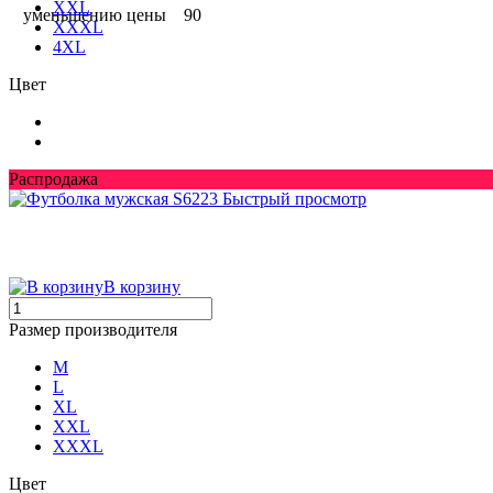
XXL
уменьшению цены
90
XXXL
4XL
Цвет
Распродажа
Быстрый просмотр
В корзину
Размер производителя
M
L
XL
XXL
XXXL
Цвет