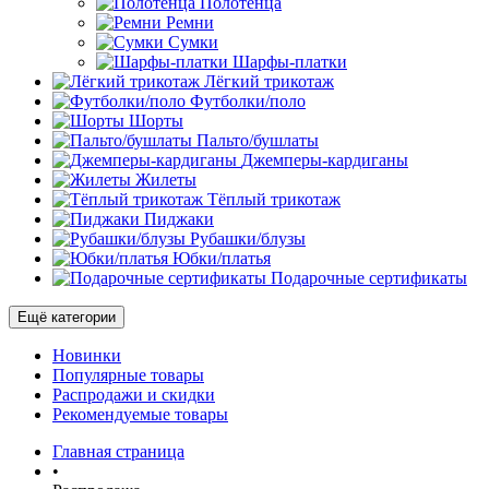
Полотенца
Ремни
Сумки
Шарфы-платки
Лёгкий трикотаж
Футболки/поло
Шорты
Пальто/бушлаты
Джемперы-кардиганы
Жилеты
Тёплый трикотаж
Пиджаки
Рубашки/блузы
Юбки/платья
Подарочные сертификаты
Ещё категории
Новинки
Популярные товары
Распродажи и скидки
Рекомендуемые товары
Главная страница
•