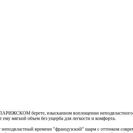
ПАРИЖСКОМ берете, изысканном воплощении неподвластного вре
т ему мягкий объем без ущерба для легкости и комфорта.
подвластный времени "французский" шарм с оттенком современ