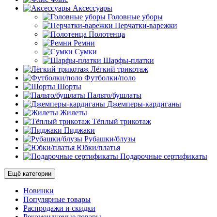
Аксессуары
Головные уборы
Перчатки-варежки
Полотенца
Ремни
Сумки
Шарфы-платки
Лёгкий трикотаж
Футболки/поло
Шорты
Пальто/бушлаты
Джемперы-кардиганы
Жилеты
Тёплый трикотаж
Пиджаки
Рубашки/блузы
Юбки/платья
Подарочные сертификаты
Ещё категории
Новинки
Популярные товары
Распродажи и скидки
Рекомендуемые товары