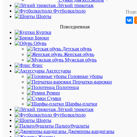
лета,
Лёгкий трикотаж
эта
Футболки/поло
Поде
шляпа
Шорты
(панама)
защитит
Повседневная
вас
Куртки
от
Брюки
солнца
Обувь
и
Детская обувь
станет
Женская обувь
прекрас
Мужская обувь
дополне
Флис
к
Аксессуары
вашим
Головные уборы
нарядам.
Перчатки-варежки
Сделанн
Полотенца
из
Ремни
хлопка,
Сумки
она
Шарфы-платки
легкая
Лёгкий трикотаж
и
Футболки/поло
ее
Шорты
удобно
Пальто/бушлаты
носить
Джемперы-кардиганы
с
Жилеты