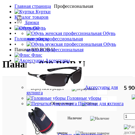
Главная страница
Профессиональная
•
Куртки
Каталог товаров
•
Брюки
Аксессуары
Обувь
•
Обувь
Головные уборы
женская профессиональная
•
Обувь
Панама 830 BOB U
мужская профессиональная
Флис
Аксессуары
Панама 830 BOB U
5 90
Аксессуары для
Вернуться в раздел
яхтинга
Головные уборы
Обзор товара
Перчатки для яхтинга
Описан
товара:
Наличие
Обязате
вещь
для
доста
Похожие товары
Сумки для яхтсменов