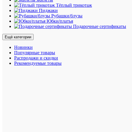
собой,
Тёплый трикотаж
в
Пиджаки
чемодан
Рубашки/блузы
или
Юбки/платья
сумке.
Подарочные сертификаты
Другие
Ещё категории
вариант
товара:
Новинки
Цвет
Популярные товары
:
Распродажи и скидки
Рекомендуемые товары
Фиолет