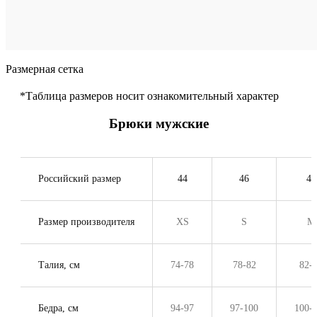
си
Размерная сетка
*Таблица размеров носит ознакомительный характер
Брюки мужские
Российский размер
44
46
48
Размер производителя
XS
S
M
Талия, см
74-78
78-82
82-
Бедра, см
94-97
97-100
100-