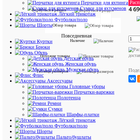
6 70
Расп
Перчатки для яхтинга
4 69
Сумки для яхтсменов
Вернуться в раздел
Лёгкий трикотаж
Футболки/поло
Шорты
Обзор товара
Таблиц
Повседневная
размер
Наличие
Куртки
Брюки
Описан
Обувь
товара:
доста
Похожие товары
Детская обувь
Создать
Женская обувь
неприн
Мужская обувь
Поде
Таблица размеров
образ
Флис
в
Аксессуары
спортив
Головные уборы
уличном
Перчатки-варежки
стиле
Полотенца
вам
Ремни
помогут
Сумки
эти
Шарфы-платки
классны
Лёгкий трикотаж
брюки
Футболки/поло
из
Шорты
роскошн
Пальто/бушлаты