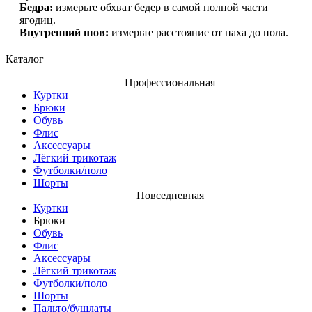
Бедра:
измерьте обхват бедер в самой полной части
ягодиц.
Внутренний шов:
измерьте расстояние от паха до пола.
Каталог
Профессиональная
Куртки
Брюки
Обувь
Флис
Аксессуары
Лёгкий трикотаж
Футболки/поло
Шорты
Повседневная
Куртки
Брюки
Обувь
Флис
Аксессуары
Лёгкий трикотаж
Футболки/поло
Шорты
Пальто/бушлаты