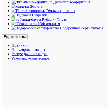
хлопка
Джемперы-кардиганы
French
Жилеты
Terry.
Тёплый трикотаж
В
Пиджаки
поясе
Рубашки/блузы
белый
Юбки/платья
шнурок,
Подарочные сертификаты
большие
практич
Ещё категории
карманы
вышивк
Новинки
тон-
Популярные товары
в-
Распродажи и скидки
тон
Рекомендуемые товары
сзади.
Другие
вариант
товара:
Размер
производи
:
XL