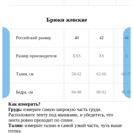
Брюки женские
Российский размер
40
42
44
Размер производителя
XXS
XS
S
Талия, см
58-62
62-66
66-70
Бедра, см
84-88
88-92
92-96
Как измерять?
Грудь:
измерьте самую широкую часть груди.
Расположите ленту под мышками, и убедитесь, что
лента ровно проходит по спине.
Талия:
измерьте талию в самой узкой части, чуть выше
пупка.