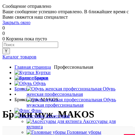
Сообщение отправлено
Ваше сообщение успешно отправлено. В ближайшее время с
Вами свяжется наш специалист
Закрыть окно
0
0
0
Корзина
пока пусто
Каталог товаров
Главная страница
Профессиональная
•
Куртки
Каталог товаров
Брюки
•
Обувь
Брюки
Обувь
•
женская профессиональная
Брюки муж. MAKOS
Обувь
мужская профессиональная
Флис
Брюки муж. MAKOS
Аксессуары
Аксессуары для
яхтинга
Головные уборы