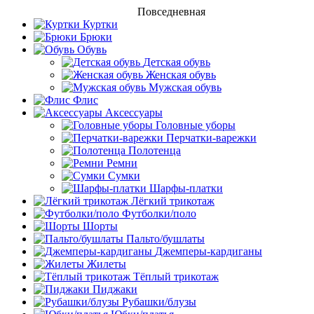
Повседневная
Куртки
Брюки
Обувь
Детская обувь
Женская обувь
Мужская обувь
Флис
Аксессуары
Головные уборы
Перчатки-варежки
Полотенца
Ремни
Сумки
Шарфы-платки
Лёгкий трикотаж
Футболки/поло
Шорты
Пальто/бушлаты
Джемперы-кардиганы
Жилеты
Тёплый трикотаж
Пиджаки
Рубашки/блузы