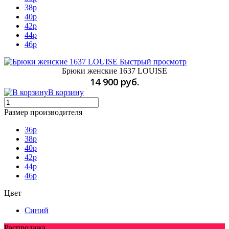
38p
40p
42p
44р
46p
Быстрый просмотр
Брюки женские 1637 LOUISE
14 900 руб.
В корзину
Размер производителя
36p
38p
40p
42p
44p
46p
Цвет
Синий
Распродажа