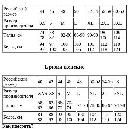
Российский
44
46
48
50
52-54
56-58
60-62
размер
Размер
XS
S
M
L
XL
2XL
3XL
производителя
74-
78-
98-
106-
Талия, см
82-86
86-90
90-98
78
82
106
114
94-
97-
100-
103-
106-
112-
118-
Бедра, см
97
100
103
106
112
118
124
Брюки женские
Российский
40
42
44
46
48
50-52
54-56
58
размер
Размер
XXS
XS
S
M
L
XL
2L
3XL
производителя
58-
62-
66-
70-
Талия, см
74-78
78-86
86-94
94-98
62
66
70
74
84-
88-
92-
96-
100-
104-
112-
120-
Бедра, см
88
92
96
100
104
112
120
124
Как измерять?