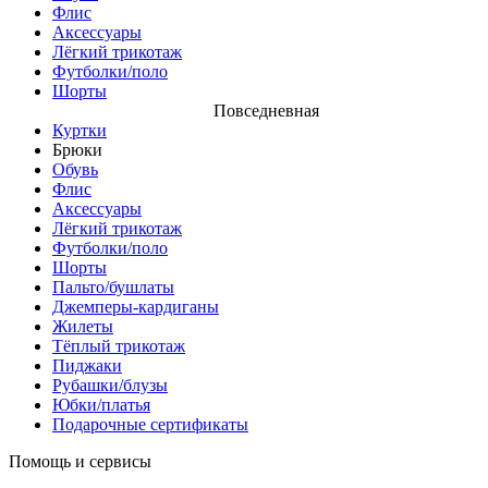
Флис
Аксессуары
Лёгкий трикотаж
Футболки/поло
Шорты
Повседневная
Куртки
Брюки
Обувь
Флис
Аксессуары
Лёгкий трикотаж
Футболки/поло
Шорты
Пальто/бушлаты
Джемперы-кардиганы
Жилеты
Тёплый трикотаж
Пиджаки
Рубашки/блузы
Юбки/платья
Подарочные сертификаты
Помощь и сервисы