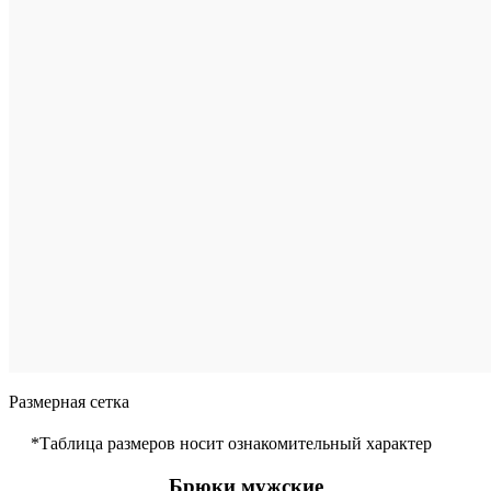
В
корзину
Размер
произво
36
38
40
42
44
46
Цвет
Бе
Размерная сетка
*Таблица размеров носит ознакомительный характер
Брюки мужские