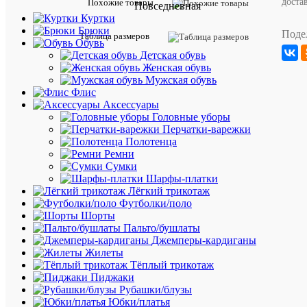
доста
Описан
Похожие товары
Повседневная
товара:
Куртки
Брюки
Функцио
Поде
Таблица размеров
Обувь
динамиз
Детская обувь
и
Женская обувь
военная
Мужская обувь
эстетика
Флис
-
Аксессуары
главные
Головные уборы
черты
Перчатки-варежки
сезона
Полотенца
SS21.
Ремни
Эти
Сумки
практич
Шарфы-платки
брюки-
Лёгкий трикотаж
карго
Футболки/поло
с
Шорты
больши
Пальто/бушлаты
накладн
Джемперы-кардиганы
кармана
Жилеты
сделаны
Тёплый трикотаж
из
Пиджаки
органич
Рубашки/блузы
выращен
Юбки/платья
хлопка.