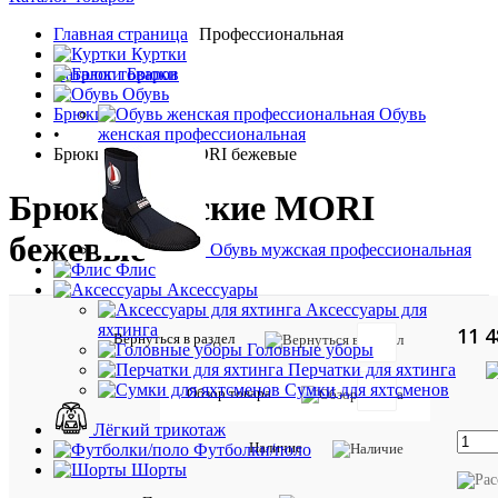
Главная страница
Профессиональная
•
Куртки
Каталог товаров
Брюки
•
Обувь
Брюки
Обувь
•
женская профессиональная
Брюки мужские MORI бежевые
Брюки мужские MORI
бежевые
Обувь мужская профессиональная
Флис
Аксессуары
Аксессуары для
яхтинга
11 4
Вернуться в раздел
Головные уборы
Перчатки для яхтинга
Сумки для яхтсменов
Обзор товара
Таблиц
Лёгкий трикотаж
Наличие
Футболки/поло
размер
Шорты