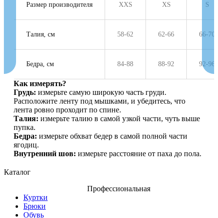
Размер производителя
XXS
XS
S
Талия, см
58-62
62-66
66-70
Бедра, см
84-88
88-92
92-96
Как измерять?
Грудь:
измерьте самую широкую часть груди.
Расположите ленту под мышками, и убедитесь, что
лента ровно проходит по спине.
Талия:
измерьте талию в самой узкой части, чуть выше
пупка.
Бедра:
измерьте обхват бедер в самой полной части
ягодиц.
Внутренний шов:
измерьте расстояние от паха до пола.
Каталог
Профессиональная
Куртки
Брюки
Обувь