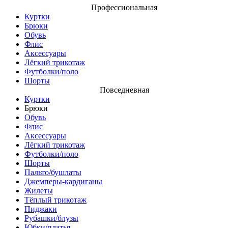
Профессиональная
Куртки
Брюки
Обувь
Флис
Аксессуары
Лёгкий трикотаж
Футболки/поло
Шорты
Повседневная
Куртки
Брюки
Обувь
Флис
Аксессуары
Лёгкий трикотаж
Футболки/поло
Шорты
Пальто/бушлаты
Джемперы-кардиганы
Жилеты
Тёплый трикотаж
Пиджаки
Рубашки/блузы
Юбки/платья