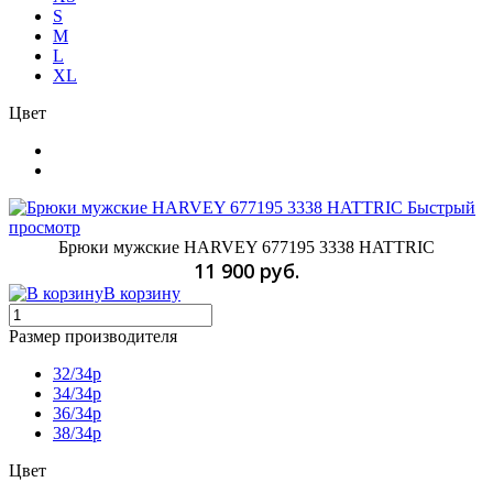
S
M
L
XL
Цвет
Быстрый
просмотр
Брюки мужские HARVEY 677195 3338 HATTRIC
11 900 руб.
В корзину
Размер производителя
32/34p
34/34p
36/34p
38/34p
Цвет