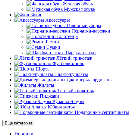
Женская обувь
Мужская обувь
Флис
Аксессуары
Головные уборы
Перчатки-варежки
Полотенца
Ремни
Сумки
Шарфы-платки
Лёгкий трикотаж
Футболки/поло
Шорты
Пальто/бушлаты
Джемперы-кардиганы
Жилеты
Тёплый трикотаж
Пиджаки
Рубашки/блузы
Юбки/платья
Подарочные сертификаты
Ещё категории
Новинки