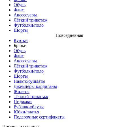
Обувь
Флис
Аксессуары
Лёгкий трикотаж
Футболки/поло
Шорты
Повседневная
Куртки
Брюки
Обувь
Флис
Аксессуары
Лёгкий трикотаж
Футболки/поло
Шорты
Пальто/бушлаты
Джемперы-кардиганы
Жилеты
Тёплый трикотаж
Пиджаки
Рубашки/блузы
Юбки/платья
Подарочные сертификаты
Помощь и сервисы