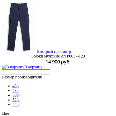
Быстрый просмотр
Брюки мужские AYP0037-123
14 900 руб.
В корзину
Размер производителя
48р
48p
50p
52p
54p
Цвет