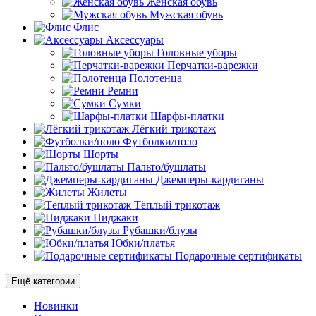
Женская обувь
Мужская обувь
Флис
Аксессуары
Головные уборы
Перчатки-варежки
Полотенца
Ремни
Сумки
Шарфы-платки
Лёгкий трикотаж
Футболки/поло
Шорты
Пальто/бушлаты
Джемперы-кардиганы
Жилеты
Тёплый трикотаж
Пиджаки
Рубашки/блузы
Юбки/платья
Подарочные сертификаты
Ещё категории
Новинки