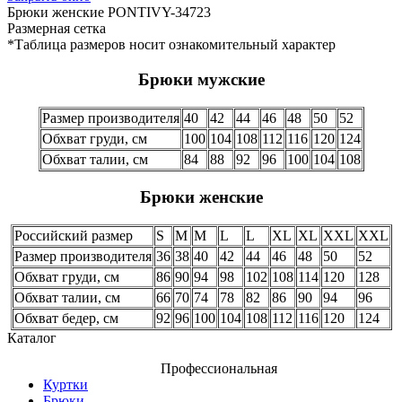
Брюки женские PONTIVY-34723
Размерная сетка
*Таблица размеров носит ознакомительный характер
Брюки мужские
Размер производителя
40
42
44
46
48
50
52
Обхват груди, см
100
104
108
112
116
120
124
Обхват талии, см
84
88
92
96
100
104
108
Брюки женские
Российский размер
S
M
M
L
L
XL
XL
XXL
XXL
Размер производителя
36
38
40
42
44
46
48
50
52
Обхват груди, см
86
90
94
98
102
108
114
120
128
Обхват талии, см
66
70
74
78
82
86
90
94
96
Обхват бедер, см
92
96
100
104
108
112
116
120
124
Каталог
Профессиональная
Куртки
Брюки