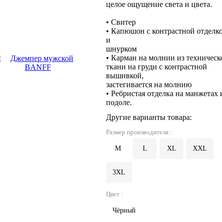
целое ощущение света и цвета.
• Свитер
• Капюшон с контрастной отделк
и
шнурком
• Карман на молнии из техническ
ткани на груди с контрастной
вышивкой,
застегивается на молнию
• Ребристая отделка на манжетах 
подоле.
Другие варианты товара:
Размер производителя :
M
L
XL
XXL
3XL
Цвет :
Чёрный