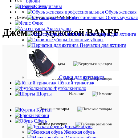
•
Брюки
Джемперы-кардиганы
Обувь
•
Обувь женская
Джемпер мужской BANFF
Обувь мужская
Флис
Аксессуары
Джемпер мужской BANFF
Аксессуары для яхтинга
Головные уборы
Перчатки для яхтинга
Вернуться в раздел
Сумки для яхтсменов
Обзор товара
Лёгкий трикотаж
Футболки/поло
Наличие
Шорты
Похожие товары
Куртки
Брюки
Обувь
Таблица размеров
Детская обувь
Женская обувь
Мужская обувь