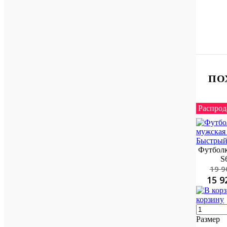
ПО
Распрод
Быстрый
Футболк
S
19 9
15 9
корзину
Размер