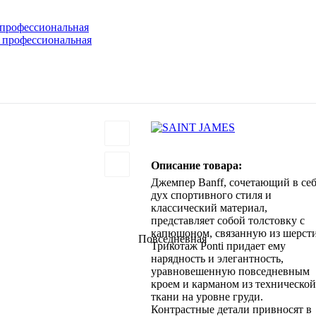
 профессиональная
 профессиональная
Описание товара:
Джемпер Banff, сочетающий в се
дух спортивного стиля и
классический материал,
представляет собой толстовку с
капюшоном, связанную из шерсти
Повседневная
Трикотаж Ponti придает ему
нарядность и элегантность,
уравновешенную повседневным
кроем и карманом из технической
ткани на уровне груди.
Контрастные детали привносят в