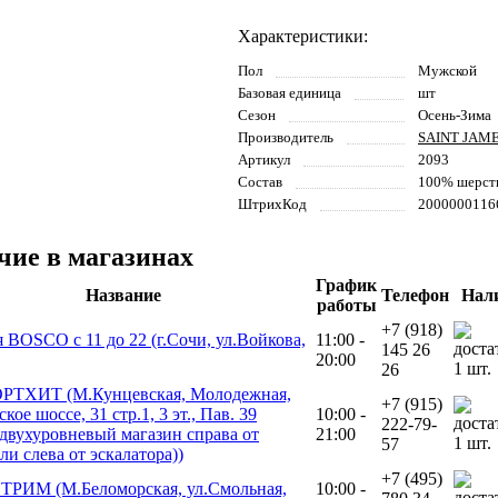
Характеристики:
Пол
Мужской
Базовая единица
шт
Сезон
Осень-Зима
Производитель
SAINT JAM
Артикул
2093
Состав
100% шерст
ШтрихКод
2000000116
чие в магазинах
График
Название
Телефон
Нал
работы
+7 (918)
 BOSCO с 11 до 22 (г.Сочи, ул.Войкова,
11:00 -
145 26
20:00
1 шт.
26
РТХИТ (М.Кунцевская, Молодежная,
+7 (915)
кое шоссе, 31 стр.1, 3 эт., Пав. 39
10:00 -
222-79-
двухуровневый магазин справа от
21:00
1 шт.
57
ли слева от эскалатора))
+7 (495)
РИМ (М.Беломорская, ул.Смольная,
10:00 -