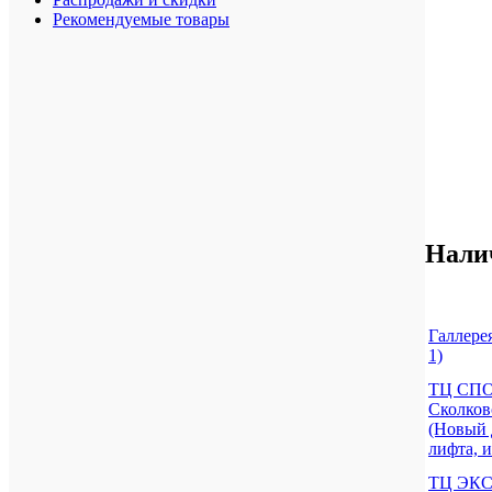
Рекомендуемые товары
Нали
Галлерея
1)
ТЦ СПО
Сколковс
(Новый 
лифта, и
ТЦ ЭКСТ