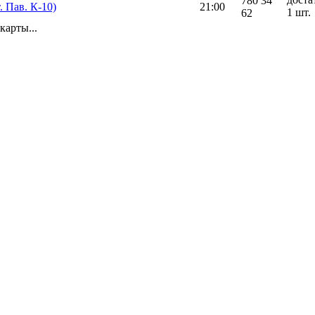
780 34
т. Пав. К-10)
21:00
1 шт.
62
карты...