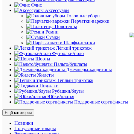
Флис
Аксессуары
Головные уборы
Перчатки-варежки
Полотенца
Ремни
Сумки
Шарфы-платки
Лёгкий трикотаж
Футболки/поло
Шорты
Пальто/бушлаты
Джемперы-кардиганы
Жилеты
Тёплый трикотаж
Пиджаки
Рубашки/блузы
Юбки/платья
Подарочные сертификаты
Ещё категории
Новинки
Популярные товары
Распродажи и скидки