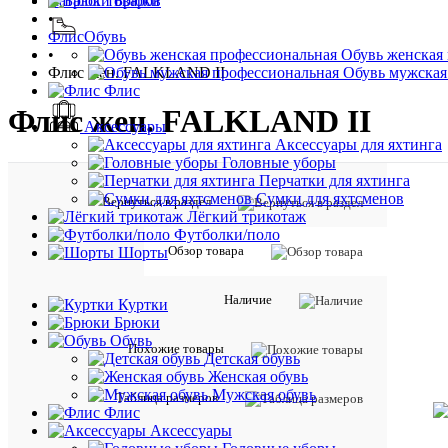
Каталог товаров
Брюки
•
Флис
Обувь
•
Обувь женская
Флис жен. FALKLAND II
Обувь мужская
Флис
Флис жен. FALKLAND II
Аксессуары
Аксессуары для яхтинга
Головные уборы
Перчатки для яхтинга
Сумки для яхтсменов
Вернуться в раздел
Лёгкий трикотаж
Футболки/поло
Обзор товара
Шорты
Наличие
Куртки
Брюки
Обувь
Похожие товары
Детская обувь
Женская обувь
Мужская обувь
Таблица размеров
Флис
Аксессуары