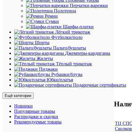
Головные уборы
Перчатки-варежки
Полотенца
Ремни
Сумки
Шарфы-платки
Лёгкий трикотаж
Футболки/поло
Шорты
Пальто/бушлаты
Джемперы-кардиганы
Жилеты
Тёплый трикотаж
Пиджаки
Рубашки/блузы
Юбки/платья
Подарочные сертификаты
Ещё категории
Нали
Новинки
Популярные товары
Распродажи и скидки
Рекомендуемые товары
ТЦ СПО
Сколковс