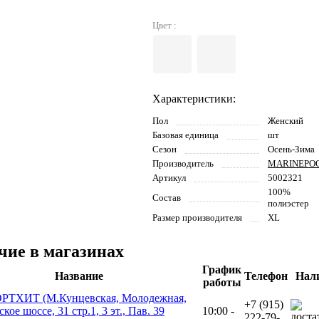
Цвет :
Характеристики:
Пол
Женский
Базовая единица
шт
Сезон
Осень-Зима
Производитель
MARINEPO
Артикул
5002321
100%
Состав
полиэстер
Размер производителя
XL
чие в магазинах
График
Название
Телефон
Нал
работы
РТХИТ (М.Кунцевская, Молодежная,
+7 (915)
кое шоссе, 31 стр.1, 3 эт., Пав. 39
10:00 -
222-79-