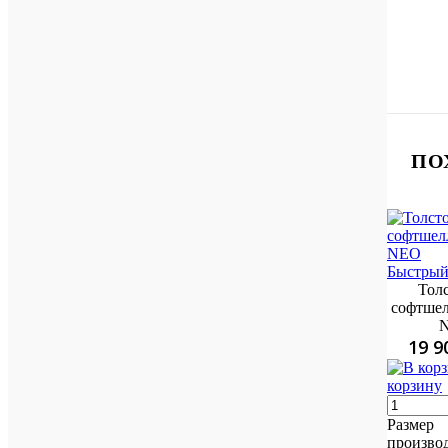
ПО
Быстрый
Тол
софтшел
19 9
корзину
Размер
произво