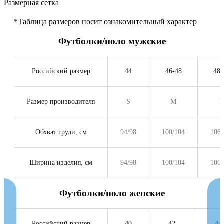
Размерная сетка
*Таблица размеров носит ознакомительный характер
Футболки/поло мужские
Российский размер
44
46-48
48-
Размер производителя
S
M
L
Обхват груди, см
94/98
100/104
106/
Ширина изделия, см
94/98
100/104
106/
Футболки/поло женские
Российский размер
40
42
44