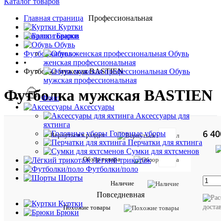
Каталог товаров
Главная страница
Профессиональная
•
Куртки
Каталог товаров
Брюки
•
Обувь
Футболки/поло
Обувь
•
женская профессиональная
Футболка мужская BASTIEN
Обувь
мужская профессиональная
Футболка мужская BASTIEN
Флис
Аксессуары
Аксессуары для
яхтинга
6 40
Головные уборы
Вернуться в раздел
Перчатки для яхтинга
Сумки для яхтсменов
Обзор товара
Лёгкий трикотаж
Футболки/поло
Таблиц
Шорты
Наличие
размер
Повседневная
Куртки
доста
Описан
Похожие товары
Брюки
товара: