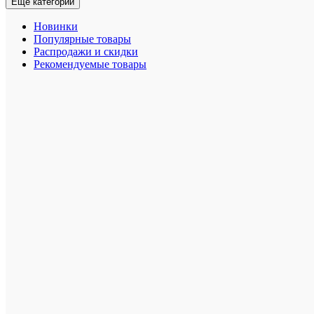
Ещё категории
воротник
-
Новинки
Хлопок
Популярные товары
пима
Распродажи и скидки
(100%)
Рекомендуемые товары
-
Длина:
70
см.
Другие
вариант
товара:
Размер
производи
:
S
L
XXL