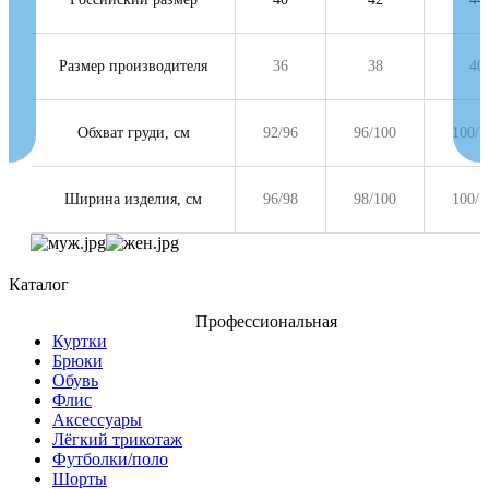
Размер производителя
36
38
40
Обхват груди, см
92/96
96/100
100/1
Ширина изделия, см
96/98
98/100
100/1
Каталог
Профессиональная
Куртки
Брюки
Обувь
Флис
Аксессуары
Лёгкий трикотаж
Футболки/поло
Шорты