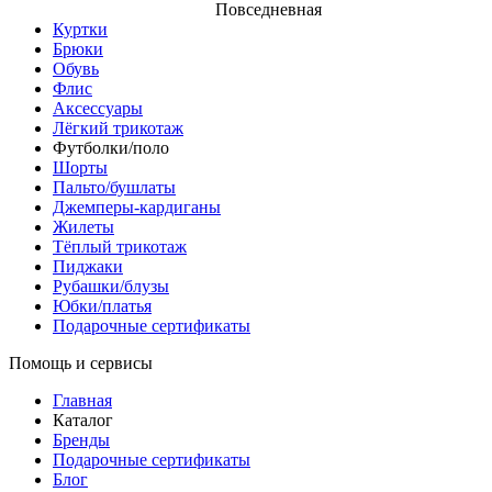
Повседневная
Куртки
Брюки
Обувь
Флис
Аксессуары
Лёгкий трикотаж
Футболки/поло
Шорты
Пальто/бушлаты
Джемперы-кардиганы
Жилеты
Тёплый трикотаж
Пиджаки
Рубашки/блузы
Юбки/платья
Подарочные сертификаты
Помощь и сервисы
Главная
Каталог
Бренды
Подарочные сертификаты
Блог