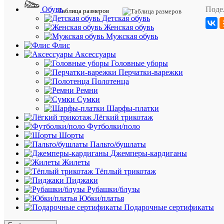
Футболк
Поде
Обувь
Таблица размеров
с
Детская обувь
нашим
Женская обувь
культов
Мужская обувь
слогано
Флис
Né
Аксессуары
de
Головные уборы
la
Перчатки-варежки
mer
Полотенца
отлично
Ремни
подойде
Сумки
всем
Шарфы-платки
любител
Лёгкий трикотаж
моря.
Футболки/поло
Нам
Шорты
нравитс
Пальто/бушлаты
её
Джемперы-кардиганы
мягкая
Жилеты
текстура
Тёплый трикотаж
Джерси
Пиджаки
Рубашки/блузы
-
Юбки/платья
Контрас
Подарочные сертификаты
полоса
внутри