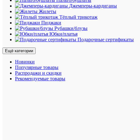
Пальто/бушлаты
:
Джемперы-кардиганы
Жилеты
M
Тёплый трикотаж
Пиджаки
L
Рубашки/блузы
Юбки/платья
Подарочные сертификаты
XL
Ещё категории
XXL
Новинки
Популярные товары
XXXL
Распродажи и скидки
Рекомендуемые товары
5XL
Цвет
:
Белый
Характе