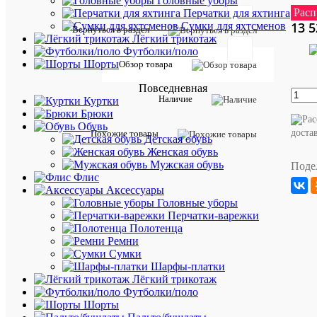
Головные уборы
16 
Расп
Перчатки для яхтинга
13 5
Сумки для яхтсменов
Вернуться в раздел
Лёгкий трикотаж
Футболки/поло
Описан
Шорты
Обзор товара
товара:
Повседневная
Стильна
Наличие
Куртки
футболк
Брюки
с
Обувь
морским
доста
Похожие товары
Детская обувь
принтом
Женская обувь
от
Мужская обувь
Поде
премиал
Флис
бренда
Аксессуары
Green
Головные уборы
Coast.
Перчатки-варежки
100%
Полотенца
хлопок.
Ремни
Другие
Сумки
вариант
Шарфы-платки
товара:
Лёгкий трикотаж
Футболки/поло
Размер
Шорты
производи