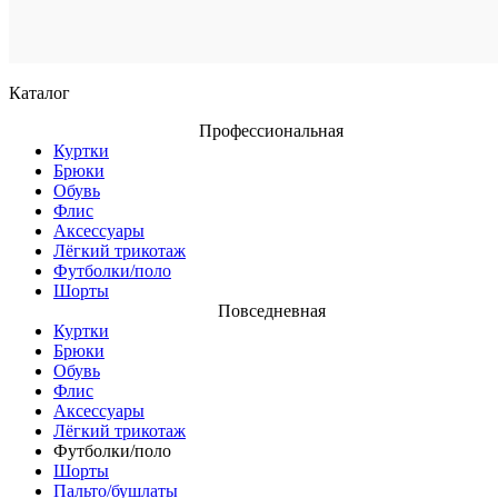
Си
Каталог
Профессиональная
Куртки
Брюки
Обувь
Флис
Аксессуары
Лёгкий трикотаж
Футболки/поло
Шорты
Повседневная
Куртки
Брюки
Обувь
Флис
Аксессуары
Лёгкий трикотаж
Футболки/поло
Шорты
Пальто/бушлаты