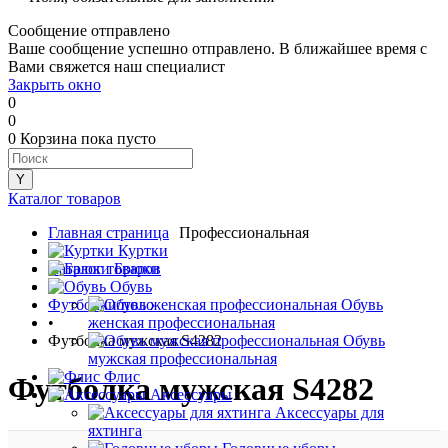
Сообщение отправлено
Ваше сообщение успешно отправлено. В ближайшее время с
Вами свяжется наш специалист
Закрыть окно
0
0
0
Корзина
пока пусто
Каталог товаров
Главная страница
Профессиональная
•
Куртки
Каталог товаров
Брюки
•
Обувь
Футболки/поло
Обувь
•
женская профессиональная
Футболка мужская S4282
Обувь
мужская профессиональная
Флис
Футболка мужская S4282
Аксессуары
Аксессуары для
яхтинга