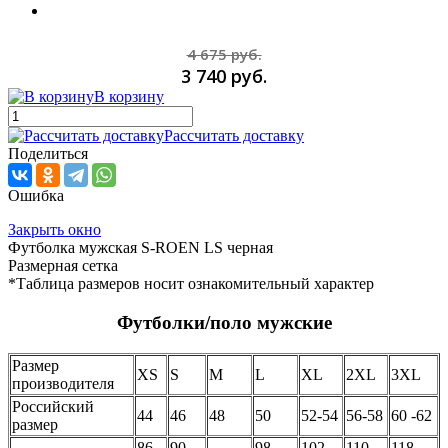
4 675 руб.
3 740 руб.
В корзину
Рассчитать доставку
Поделиться
Ошибка
Закрыть окно
Футболка мужская S-ROEN LS черная
Размерная сетка
*Таблица размеров носит ознакомительный характер
Футболки/поло мужские
Размер
XS
S
M
L
XL
2XL
3XL
производителя
Российский
44
46
48
50
52-54
56-58
60 -62
размер
86-
90-
98-
102-
110-
118-