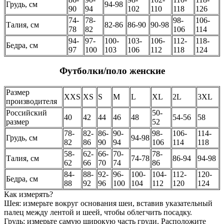
Грудь, см
94-98
90
94
102
110
118
126
74-
78-
98-
106-
Талия, см
82-86
86-90
90-98
78
82
106
114
94-
97-
100-
103-
106-
112-
118-
Бедра, см
97
100
103
106
112
118
124
Футболки/поло женские
Размер
XXS
XS
S
M
L
XL
2L
3XL
производителя
Российский
50-
40
42
44
46
48
54-56
58
размер
52
78-
82-
86-
90-
98-
106-
114-
Грудь, см
94-98
82
86
90
94
106
114
118
58-
62-
66-
70-
78-
Талия, см
74-78
86-94
94-98
62
66
70
74
86
84-
88-
92-
96-
100-
104-
112-
120-
Бедра, см
88
92
96
100
104
112
120
124
Как измерять?
Шея: измерьте вокруг основания шеи, вставив указательный
палец между лентой и шеей, чтобы облегчить посадку.
Грудь: измерьте самую широкую часть груди. Расположите