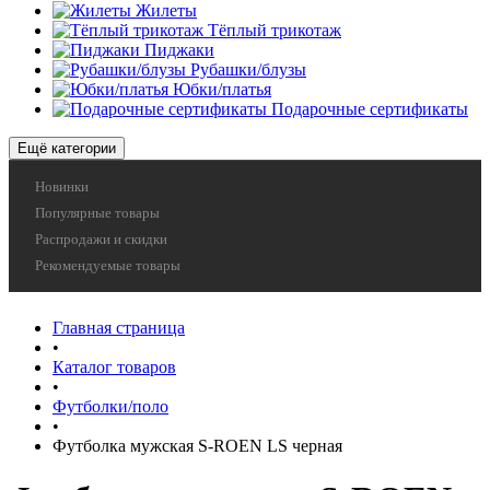
Жилеты
Тёплый трикотаж
Пиджаки
Рубашки/блузы
Юбки/платья
Подарочные сертификаты
Ещё категории
Новинки
Популярные товары
Распродажи и скидки
Рекомендуемые товары
Главная страница
•
Каталог товаров
•
Футболки/поло
•
Футболка мужская S-ROEN LS черная