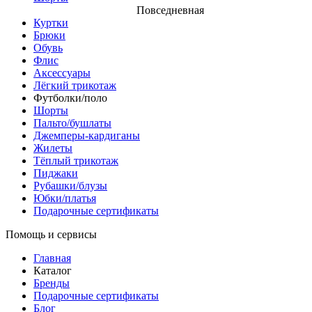
Повседневная
Куртки
Брюки
Обувь
Флис
Аксессуары
Лёгкий трикотаж
Футболки/поло
Шорты
Пальто/бушлаты
Джемперы-кардиганы
Жилеты
Тёплый трикотаж
Пиджаки
Рубашки/блузы
Юбки/платья
Подарочные сертификаты
Помощь и сервисы
Главная
Каталог
Бренды
Подарочные сертификаты
Блог