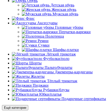
Обувь
Детская обувь
Женская обувь
Мужская обувь
Флис
Аксессуары
Головные уборы
Перчатки-варежки
Полотенца
Ремни
Сумки
Шарфы-платки
Лёгкий трикотаж
Футболки/поло
Шорты
Пальто/бушлаты
Джемперы-кардиганы
Жилеты
Тёплый трикотаж
Пиджаки
Рубашки/блузы
Юбки/платья
Подарочные сертификаты
Ещё категории