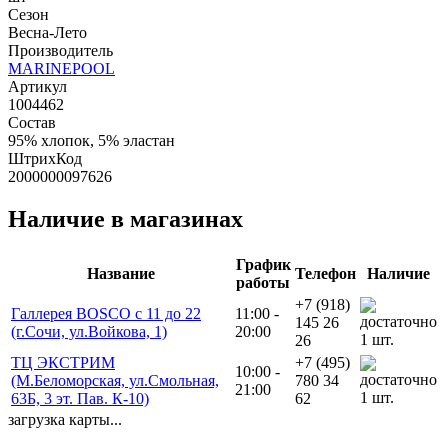
Сезон
Весна-Лето
Производитель
MARINEPOOL
Артикул
1004462
Состав
95% хлопок, 5% эластан
ШтрихКод
2000000097626
Наличие в магазинах
График
Название
Телефон
Наличие
работы
+7 (918)
Галлерея BOSCO с 11 до 22
11:00 -
145 26
(г.Сочи, ул.Войкова, 1)
20:00
1 шт.
26
ТЦ ЭКСТРИМ
+7 (495)
10:00 -
(М.Беломорская, ул.Смольная,
780 34
21:00
1 шт.
63Б, 3 эт. Пав. К-10)
62
загрузка карты...