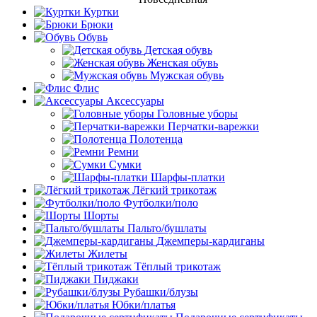
Куртки
Брюки
Обувь
Детская обувь
Женская обувь
Мужская обувь
Флис
Аксессуары
Головные уборы
Перчатки-варежки
Полотенца
Ремни
Сумки
Шарфы-платки
Лёгкий трикотаж
Футболки/поло
Шорты
Пальто/бушлаты
Джемперы-кардиганы
Жилеты
Тёплый трикотаж
Пиджаки
Рубашки/блузы
Юбки/платья