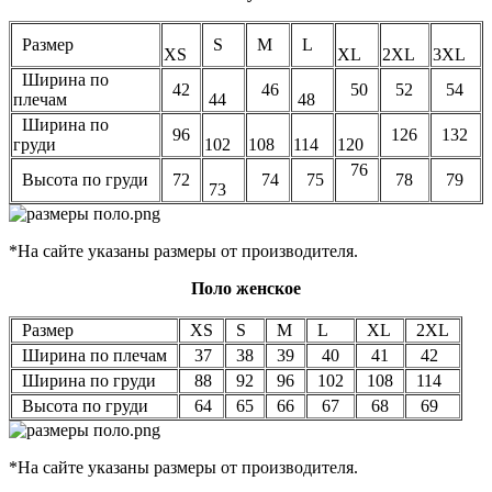
Размер
S
M
L
XS
XL
2XL
3XL
Ширина по
42
46
50
52
54
плечам
44
48
Ширина по
96
126
132
груди
102
108
114
120
76
Высота по груди
72
74
75
78
79
73
*На сайте указаны размеры от производителя.
Поло женское
Размер
XS
S
M
L
XL
2XL
Ширина по плечам
37
38
39
40
41
42
Ширина по груди
88
92
96
102
108
114
Высота по груди
64
65
66
67
68
69
*На сайте указаны размеры от производителя.