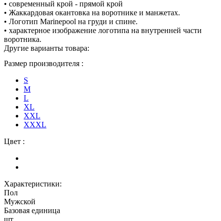
• современный крой - прямой крой
• Жаккардовая окантовка на воротнике и манжетах.
• Логотип Marinepool на груди и спине.
• характерное изображение логотипа на внутренней части
воротника.
Другие варианты товара:
Размер производителя :
S
M
L
XL
XXL
XXXL
Цвет :
Характеристики:
Пол
Мужской
Базовая единица
шт