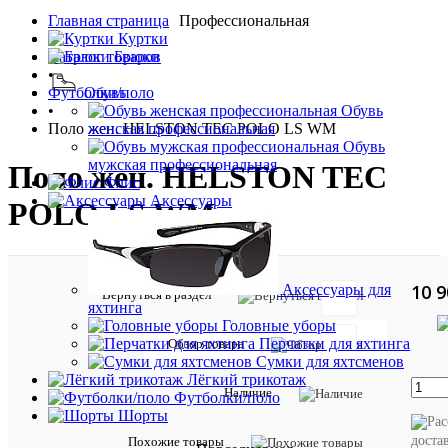
Главная страница
Профессиональная
•
Куртки
Каталог товаров
Брюки
•
Футболки/поло
Обувь
•
Обувь
Поло жен. HELSTON TEC POLO LS WM
женская профессиональная
Обувь
мужская профессиональная
Поло жен. HELSTON TEC
Флис
Аксессуары
POLO LS WM
10 9
Аксессуары для
Вернуться в раздел
яхтинга
Головные уборы
Перчатки для яхтинга
Обзор товара
Сумки для яхтсменов
Таблиц
Лёгкий трикотаж
Наличие
Футболки/поло
размер
Шорты
доста
Описан
Похожие товары