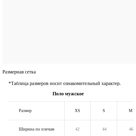
L
X
X
Цвет
Се
Размерная сетка
*Таблица размеров носит ознакомительный характер.
Поло мужское
Размер
XS
S
M
Ширина по плечам
42
44
46