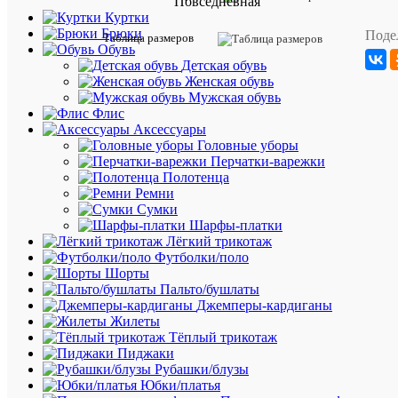
Повседневная
товара:
Куртки
Новая
Брюки
Поде
Таблица размеров
серия
Обувь
Marinepo
Детская обувь
Helston
Женская обувь
отличает
Мужская обувь
спортив
Флис
дизайно
Аксессуары
и
Головные уборы
функци
Перчатки-варежки
характе
Полотенца
Быстрос
Ремни
материа
Сумки
впитыва
Шарфы-платки
влагу
Лёгкий трикотаж
от
Футболки/поло
тела
Шорты
наружу.
Пальто/бушлаты
Техниче
Джемперы-кардиганы
футболк
Жилеты
поло
Тёплый трикотаж
с
Пиджаки
длинны
Рубашки/блузы
рукавам
Юбки/платья