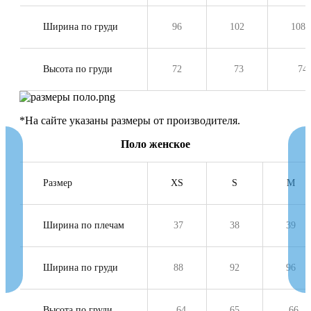
Ширина по груди
96
102
108
Высота по груди
72
73
74
*На сайте указаны размеры от производителя.
Поло женское
Размер
XS
S
M
Ширина по плечам
37
38
39
Ширина по груди
88
92
96
Высота по груди
64
65
66