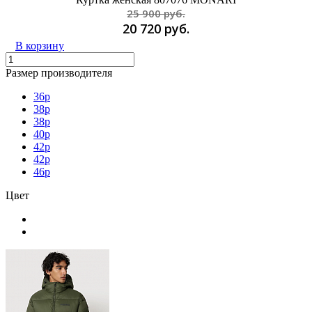
25 900 руб.
20 720 руб.
В корзину
Размер производителя
36p
38p
38р
40p
42p
42р
46p
Цвет