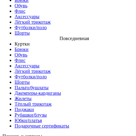
Брюки
Обувь
Флис
Аксессуары
Лёгкий трикотаж
Футболки/поло
Шорты
Повседневная
Куртки
Брюки
Обувь
Флис
Аксессуары
Лёгкий трикотаж
Футболки/поло
Шорты
Пальто/бушлаты
Джемперы-кардиганы
Жилеты
Тёплый трикотаж
Пиджаки
Рубашки/блузы
Юбки/платья
Подарочные сертификаты