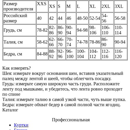
Размер
XXS
XS
S
M
L
XL
2XL
3XL
производителя
Российский
54-
40
42
44
46
48-50
52-54
56-58
размер
56
82-
86-
90-
98-
106-
110-
Грудь, см
78-82
94-98
86
90
94
106
110
114
62-
66-
70-
86-
Талия, см
58-62
74-78
78-86
90-94
66
70
74
90
88-
92-
96-
100-
104-
112-
116-
Бедра, см
84-88
92
96
100
104
112
116
120
Как измерять?
Шея: измерьте вокруг основания шеи, вставив указательный
палец между лентой и шеей, чтобы облегчить посадку.
Грудь: измерьте самую широкую часть груди. Расположите
ленту под мышками, и убедитесь, что лента ровно проходит
по спине
Талия: измерьте талию в самой узкой части, чуть выше пупка.
Бедра: измерьте обхват бедер в самой полной части ягодиц.
Каталог
Профессиональная
Куртки