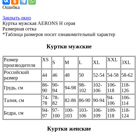
Ошибка
Закрыть окно
Куртка мужская AERONS H серая
Размерная сетка
*Таблица размеров носит ознакомительный характер
Куртки мужские
Размер
XS
XXL
S
M
L
XL
3XL
производителя
Российский
44
46
48
50
52-54
54-58
58-62
размер
86-
90-
98-
102-
106-
118-
Грудь, см
94-98
90
94
102
106
118
126
74-
78-
94-
106-
Талия, см
82-86
86-90
90-94
78
82
106
114
94-
97-
100-
103-
106-
109-
118-
Бедра, см
97
100
103
106
109
118
124
Куртки женские