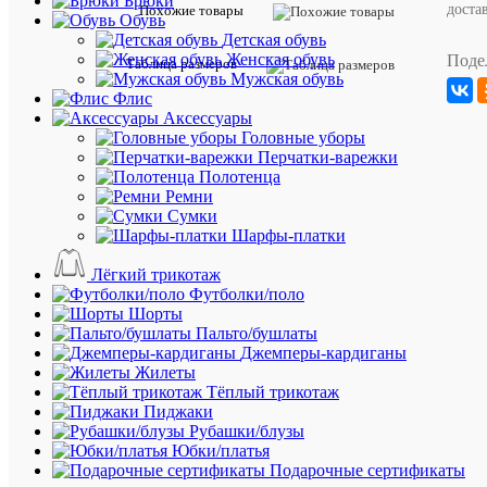
Брюки
доста
Похожие товары
куртка
Обувь
с
Детская обувь
инновац
Женская обувь
Поде
Таблица размеров
набивко
Мужская обувь
от
Флис
MILES
Аксессуары
Головные уборы
Стегана
Перчатки-варежки
куртка
Полотенца
отличает
Ремни
совреме
Сумки
сочетан
Шарфы-платки
материал
Высокок
Лёгкий трикотаж
дизайн
Футболки/поло
обеспеч
Шорты
удобство
Пальто/бушлаты
ношения
Джемперы-кардиганы
благодар
Жилеты
дышаще
Тёплый трикотаж
подкладк
Пиджаки
практич
Рубашки/блузы
застежка
Юбки/платья
молниям
Подарочные сертификаты
и