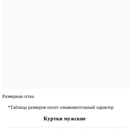
В
корзину
Размер
произво
XS
S
L
X
Цвет
Размерная сетка
*Таблица размеров носит ознакомительный характер
Куртки мужские