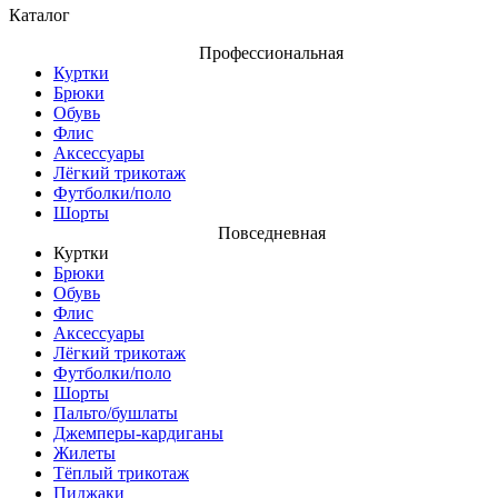
Каталог
Профессиональная
Куртки
Брюки
Обувь
Флис
Аксессуары
Лёгкий трикотаж
Футболки/поло
Шорты
Повседневная
Куртки
Брюки
Обувь
Флис
Аксессуары
Лёгкий трикотаж
Футболки/поло
Шорты
Пальто/бушлаты
Джемперы-кардиганы
Жилеты
Тёплый трикотаж
Пиджаки