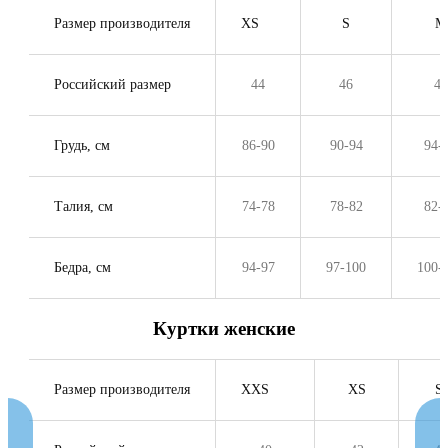
Размер производителя
XS
S
M
Российский размер
44
46
48
Грудь, см
86-90
90-94
94-
Талия, см
74-78
78-82
82-
Бедра, см
94-97
97-100
100-
Куртки женские
Размер производителя
XXS
XS
S