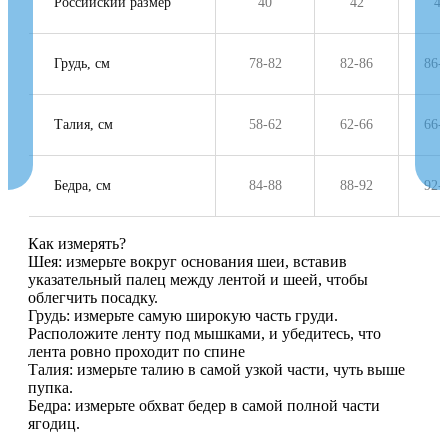
Российский размер
40
42
44
Грудь, см
78-82
82-86
86-
Талия, см
58-62
62-66
66-
Бедра, см
84-88
88-92
92-
Как измерять?
Шея: измерьте вокруг основания шеи, вставив
указательный палец между лентой и шеей, чтобы
облегчить посадку.
Грудь: измерьте самую широкую часть груди.
Расположите ленту под мышками, и убедитесь, что
лента ровно проходит по спине
Талия: измерьте талию в самой узкой части, чуть выше
пупка.
Бедра: измерьте обхват бедер в самой полной части
ягодиц.