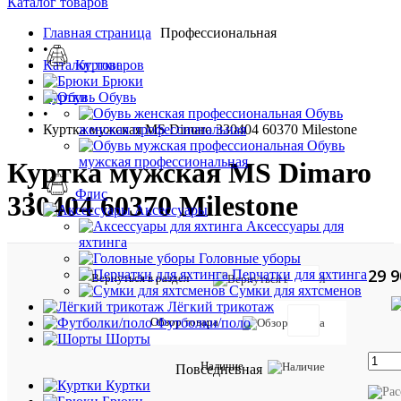
Каталог товаров
Главная страница
Профессиональная
•
Каталог товаров
Куртки
•
Брюки
Куртки
Обувь
•
Обувь
Куртка мужская MS Dimaro 330404 60370 Milestone
женская профессиональная
Обувь
мужская профессиональная
Куртка мужская MS Dimaro
Флис
330404 60370 Milestone
Аксессуары
Аксессуары для
яхтинга
Головные уборы
29 9
Перчатки для яхтинга
Вернуться в раздел
Сумки для яхтсменов
Таблиц
Лёгкий трикотаж
размер
Обзор товара
Футболки/поло
Шорты
Описан
Наличие
Повседневная
товара:
Куртки
Стегана