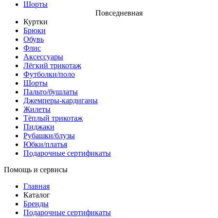
Шорты
Повседневная
Куртки
Брюки
Обувь
Флис
Аксессуары
Лёгкий трикотаж
Футболки/поло
Шорты
Пальто/бушлаты
Джемперы-кардиганы
Жилеты
Тёплый трикотаж
Пиджаки
Рубашки/блузы
Юбки/платья
Подарочные сертификаты
Помощь и сервисы
Главная
Каталог
Бренды
Подарочные сертификаты