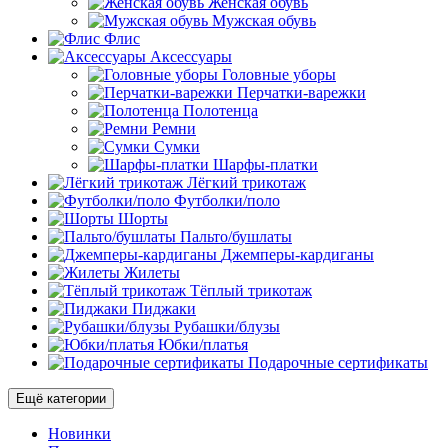
Женская обувь
Мужская обувь
Флис
Аксессуары
Головные уборы
Перчатки-варежки
Полотенца
Ремни
Сумки
Шарфы-платки
Лёгкий трикотаж
Футболки/поло
Шорты
Пальто/бушлаты
Джемперы-кардиганы
Жилеты
Тёплый трикотаж
Пиджаки
Рубашки/блузы
Юбки/платья
Подарочные сертификаты
Ещё категории
Новинки