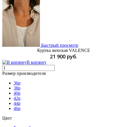
Быстрый просмотр
Куртка женская VALENCE
21 900 руб.
В корзину
Размер производителя
36р
38р
40р
42р
44р
46р
Цвет