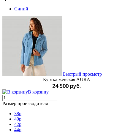
Синий
Быстрый просмотр
Куртка женская AURA
24 500 руб.
В корзину
Размер производителя
38р
40р
42р
44р