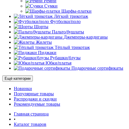
Ремни
Сумки
Шарфы-платки
Лёгкий трикотаж
Футболки/поло
Шорты
Пальто/бушлаты
Джемперы-кардиганы
Жилеты
Тёплый трикотаж
Пиджаки
Рубашки/блузы
Юбки/платья
Подарочные сертификаты
Ещё категории
Новинки
Популярные товары
Распродажи и скидки
Рекомендуемые товары
Главная страница
•
Каталог товаров