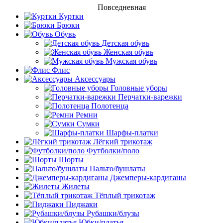
Повседневная
Куртки
Брюки
Обувь
Детская обувь
Женская обувь
Мужская обувь
Флис
Аксессуары
Головные уборы
Перчатки-варежки
Полотенца
Ремни
Сумки
Шарфы-платки
Лёгкий трикотаж
Футболки/поло
Шорты
Пальто/бушлаты
Джемперы-кардиганы
Жилеты
Тёплый трикотаж
Пиджаки
Рубашки/блузы
Юбки/платья