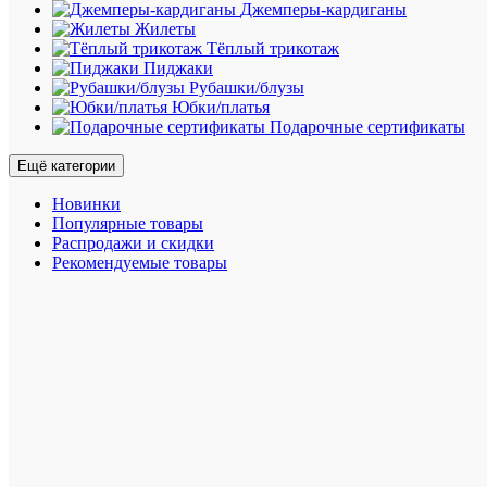
позволяе
Джемперы-кардиганы
находить
Жилеты
на
Тёплый трикотаж
улице
Пиджаки
даже
Рубашки/блузы
в
Юбки/платья
самую
Подарочные сертификаты
плохую
погоду.
Ещё категории
Мягкий
капюшо
Новинки
с
Популярные товары
флисом
Распродажи и скидки
надежно
Рекомендуемые товары
сохраняе
тепло.
Анорак
Rainfores
регулиру
в
поясе
и
капюшо
для