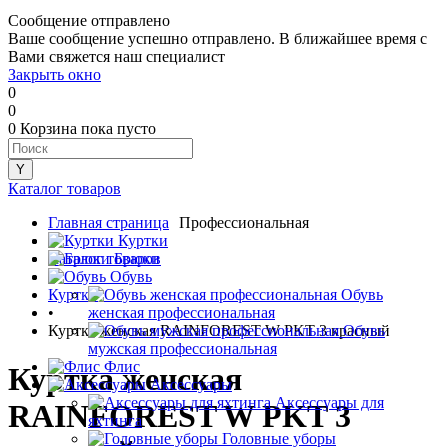
Сообщение отправлено
Ваше сообщение успешно отправлено. В ближайшее время с
Вами свяжется наш специалист
Закрыть окно
0
0
0
Корзина
пока пусто
Каталог товаров
Главная страница
Профессиональная
•
Куртки
Каталог товаров
Брюки
•
Обувь
Куртки
Обувь
•
женская профессиональная
Куртка женская RAINFOREST W PKT 3 красный
Обувь
мужская профессиональная
Флис
Куртка женская
Аксессуары
Аксессуары для
RAINFOREST W PKT 3
яхтинга
Головные уборы