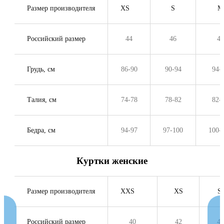
Размер производителя
XS
S
M
Российский размер
44
46
48
Грудь, см
86-90
90-94
94-
Талия, см
74-78
78-82
82-
Бедра, см
94-97
97-100
100-
Куртки женские
Размер производителя
XXS
XS
S
Российский размер
40
42
44