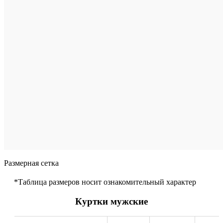
корзину
Размер
произво
4
5
6
7
Цвет
Бе
Размерная сетка
*Таблица размеров носит ознакомительный характер
Куртки мужские