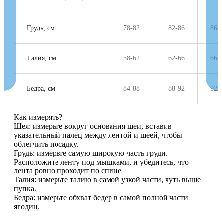
Грудь, см
78-82
82-86
86-
Талия, см
58-62
62-66
66-
Бедра, см
84-88
88-92
92-
Как измерять?
Шея: измерьте вокруг основания шеи, вставив
указательный палец между лентой и шеей, чтобы
облегчить посадку.
Грудь: измерьте самую широкую часть груди.
Расположите ленту под мышками, и убедитесь, что
лента ровно проходит по спине
Талия: измерьте талию в самой узкой части, чуть выше
пупка.
Бедра: измерьте обхват бедер в самой полной части
ягодиц.