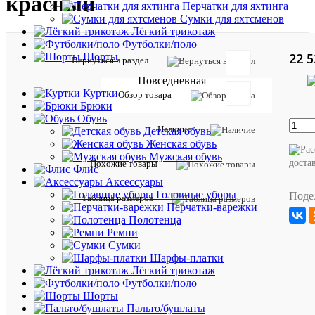
красный
Перчатки для яхтинга
Сумки для яхтсменов
Лёгкий трикотаж
Футболки/поло
22 5
Шорты
Вернуться в раздел
Повседневная
Куртки
Обзор товара
Брюки
Таблиц
Обувь
Наличие
Детская обувь
размер
Женская обувь
Мужская обувь
доста
Описан
Похожие товары
Флис
товара:
Аксессуары
Осенни
Головные уборы
Поде
Таблица размеров
анорак
Перчатки-варежки
Napapijri
Полотенца
из
Ремни
водосто
Сумки
и
Шарфы-платки
непрони
Лёгкий трикотаж
для
Футболки/поло
ветра
Шорты
ткани
Пальто/бушлаты