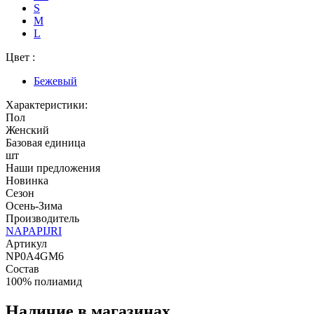
S
M
L
Цвет :
Бежевый
Характеристики:
Пол
Женский
Базовая единица
шт
Наши предложения
Новинка
Сезон
Осень-Зима
Производитель
NAPAPIJRI
Артикул
NP0A4GM6
Состав
100% полиамид
Наличие в магазинах