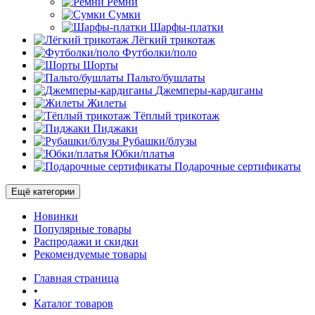
Ремни
Сумки
Шарфы-платки
Лёгкий трикотаж
Футболки/поло
Шорты
Пальто/бушлаты
Джемперы-кардиганы
Жилеты
Тёплый трикотаж
Пиджаки
Рубашки/блузы
Юбки/платья
Подарочные сертификаты
Ещё категории
Новинки
Популярные товары
Распродажи и скидки
Рекомендуемые товары
Главная страница
•
Каталог товаров