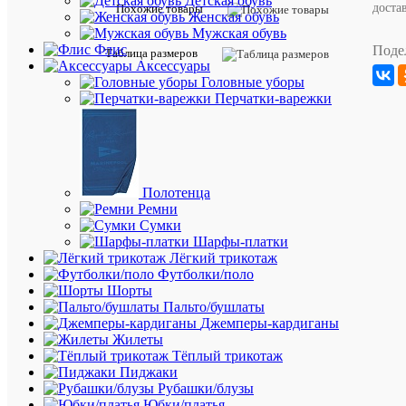
Детская обувь
доста
Описан
Похожие товары
Женская обувь
товара:
Мужская обувь
Спортив
Флис
Поде
Таблица размеров
и
Аксессуары
многофу
Головные уборы
куртка
Перчатки-варежки
Crew
Hooded
Jacket
от
Marinepo
Полотенца
В
Ремни
куртке
Сумки
Crew
Шарфы-платки
Hooded
Лёгкий трикотаж
Jacket
Футболки/поло
от
Шорты
Marinepo
Пальто/бушлаты
сочетает
Джемперы-кардиганы
все,
Жилеты
что
Тёплый трикотаж
душе
Пиджаки
угодно,
Рубашки/блузы
она
Юбки/платья