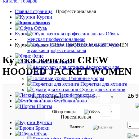
Каталог товаров
Главная страница
Профессиональная
•
Куртки
Каталог товаров
Брюки
•
Обувь
Куртки
Обувь
•
женская профессиональная
Куртка женская CREW HOODED JACKET WOMEN
Обувь
мужская профессиональная
Флис
Куртка женская CREW
Аксессуары
Аксессуары для
HOODED JACKET WOMEN
яхтинга
Головные уборы
Перчатки для яхтинга
Сумки для яхтсменов
26 9
Лёгкий трикотаж
Вернуться в раздел
Футболки/поло
Шорты
Обзор товара
Повседневная
Таблиц
Куртки
Наличие
Брюки
размер
Обувь