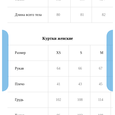
Длина всего тела
80
81
82
Куртки женские
Размер
XS
S
M
Рукав
64
66
67
Плечо
41
43
45
Грудь
102
108
114