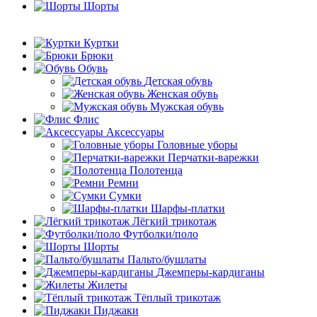
Шорты
Куртки
Брюки
Обувь
Детская обувь
Женская обувь
Мужская обувь
Флис
Аксессуары
Головные уборы
Перчатки-варежки
Полотенца
Ремни
Сумки
Шарфы-платки
Лёгкий трикотаж
Футболки/поло
Шорты
Пальто/бушлаты
Джемперы-кардиганы
Жилеты
Тёплый трикотаж
Пиджаки