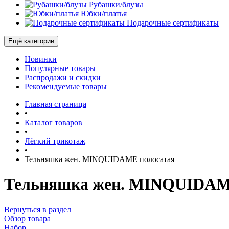
Рубашки/блузы
Юбки/платья
Подарочные сертификаты
Ещё категории
Новинки
Популярные товары
Распродажи и скидки
Рекомендуемые товары
Главная страница
•
Каталог товаров
•
Лёгкий трикотаж
•
Тельняшка жен. MINQUIDAME полосатая
Тельняшка жен. MINQUIDAM
Вернуться в раздел
Обзор товара
Набор