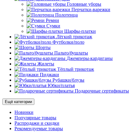
Головные уборы
Перчатки-варежки
Полотенца
Ремни
Сумки
Шарфы-платки
Лёгкий трикотаж
Футболки/поло
Шорты
Пальто/бушлаты
Джемперы-кардиганы
Жилеты
Тёплый трикотаж
Пиджаки
Рубашки/блузы
Юбки/платья
Подарочные сертификаты
Ещё категории
Новинки
Популярные товары
Распродажи и скидки
Рекомендуемые товары