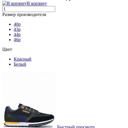
В корзину
Размер производителя
40p
43p
44p
46p
Цвет
Красный
Белый
Быстрый просмотр