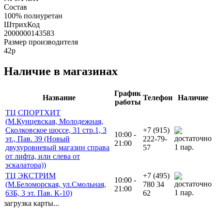
Состав
100% полиуретан
ШтрихКод
2000000143583
Размер производителя
42р
Наличие в магазинах
График
Название
Телефон
Наличие
работы
ТЦ СПОРТХИТ
(М.Кунцевская, Молодежная,
Сколковское шоссе, 31 стр.1, 3
+7 (915)
10:00 -
эт., Пав. 39 (Новый
222-79-
21:00
1 пар.
двухуровневый магазин справа
57
от лифта, или слева от
эскалатора))
ТЦ ЭКСТРИМ
+7 (495)
10:00 -
(М.Беломорская, ул.Смольная,
780 34
21:00
1 пар.
63Б, 3 эт. Пав. К-10)
62
загрузка карты...