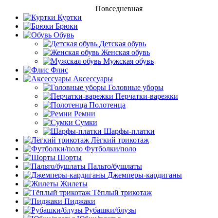
Повседневная
Куртки
Брюки
Обувь
Детская обувь
Женская обувь
Мужская обувь
Флис
Аксессуары
Головные уборы
Перчатки-варежки
Полотенца
Ремни
Сумки
Шарфы-платки
Лёгкий трикотаж
Футболки/поло
Шорты
Пальто/бушлаты
Джемперы-кардиганы
Жилеты
Тёплый трикотаж
Пиджаки
Рубашки/блузы