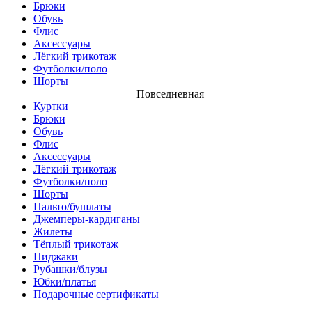
Брюки
Обувь
Флис
Аксессуары
Лёгкий трикотаж
Футболки/поло
Шорты
Повседневная
Куртки
Брюки
Обувь
Флис
Аксессуары
Лёгкий трикотаж
Футболки/поло
Шорты
Пальто/бушлаты
Джемперы-кардиганы
Жилеты
Тёплый трикотаж
Пиджаки
Рубашки/блузы
Юбки/платья
Подарочные сертификаты