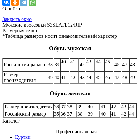
Ошибка
Закрыть окно
Мужские кроссовки S3SLATE12/RIP
Размерная сетка
*Таблица размеров носит ознакомительный характер
Обувь мужская
40
41
43
44
45
Российский размер
38
39
42
46
47
48
Размер
39
40
41
42
43
44
45
46
47
48
49
производителя
Обувь женская
Размер производителя
36
37
38
39
40
41
42
43
44
Российский размер
35
36
37
38
39
40
41
42
44
Каталог
Профессиональная
Куртки