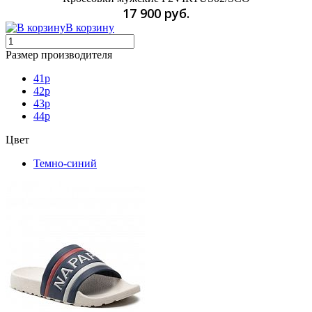
17 900 руб.
В корзину
Размер производителя
41p
42p
43p
44p
Цвет
Темно-синий