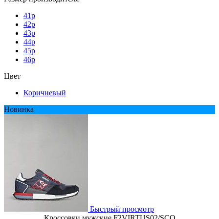
41p
42p
43p
44p
45p
46p
Цвет
Коричневый
Новинка
Быстрый просмотр
Кроссовки мужские F2VIRTUS02/SCO