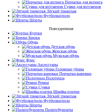
Перчатки для яхтинга
Сумки для яхтсменов
Лёгкий трикотаж
Футболки/поло
Шорты
Повседневная
Куртки
Брюки
Обувь
Детская обувь
Женская обувь
Мужская обувь
Флис
Аксессуары
Головные уборы
Перчатки-варежки
Полотенца
Ремни
Сумки
Шарфы-платки
Лёгкий трикотаж
Футболки/поло
Шорты
Пальто/бушлаты