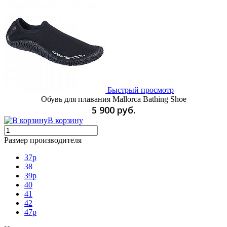
Быстрый просмотр
Обувь для плавания Mallorca Bathing Shoe
5 900 руб.
В корзину
Размер производителя
37p
38
39p
40
41
42
47p