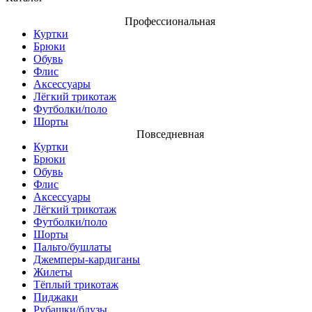
Профессиональная
Куртки
Брюки
Обувь
Флис
Аксессуары
Лёгкий трикотаж
Футболки/поло
Шорты
Повседневная
Куртки
Брюки
Обувь
Флис
Аксессуары
Лёгкий трикотаж
Футболки/поло
Шорты
Пальто/бушлаты
Джемперы-кардиганы
Жилеты
Тёплый трикотаж
Пиджаки
Рубашки/блузы