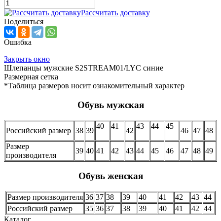
Рассчитать доставку
Поделиться
Ошибка
Закрыть окно
Шлепанцы мужские S2STREAM01/LYC синие
Размерная сетка
*Таблица размеров носит ознакомительный характер
Обувь мужская
40
41
43
44
45
Российский размер
38
39
42
46
47
48
Размер
39
40
41
42
43
44
45
46
47
48
49
производителя
Обувь женская
Размер производителя
36
37
38
39
40
41
42
43
44
Российский размер
35
36
37
38
39
40
41
42
44
Каталог