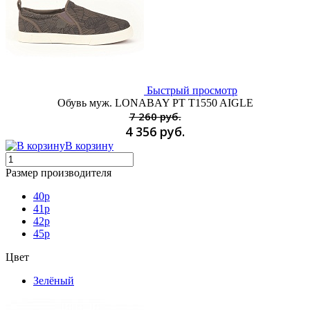
Быстрый просмотр
Обувь муж. LONABAY PT T1550 AIGLE
7 260 руб.
4 356 руб.
В корзину
Размер производителя
40p
41p
42p
45p
Цвет
Зелёный