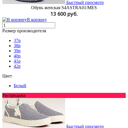
Быстрый просмотр
Обувь женская S4ASTRA01/MES
13 600 руб.
В корзину
Размер производителя
37p
38p
39p
40p
41p
42p
Цвет
Белый
Распродажа
Быстрый просмотр