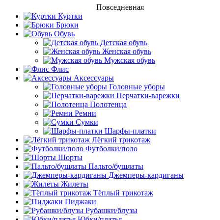
Повседневная
Куртки
Брюки
Обувь
Детская обувь
Женская обувь
Мужская обувь
Флис
Аксессуары
Головные уборы
Перчатки-варежки
Полотенца
Ремни
Сумки
Шарфы-платки
Лёгкий трикотаж
Футболки/поло
Шорты
Пальто/бушлаты
Джемперы-кардиганы
Жилеты
Тёплый трикотаж
Пиджаки
Рубашки/блузы
Юбки/платья