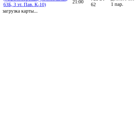
21:00
1 пар.
63Б, 3 эт. Пав. К-10)
62
загрузка карты...