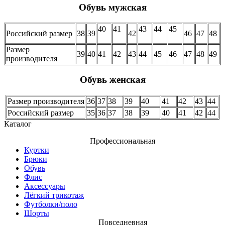
Обувь мужская
40
41
43
44
45
Российский размер
38
39
42
46
47
48
Размер
39
40
41
42
43
44
45
46
47
48
49
производителя
Обувь женская
Размер производителя
36
37
38
39
40
41
42
43
44
Российский размер
35
36
37
38
39
40
41
42
44
Каталог
Профессиональная
Куртки
Брюки
Обувь
Флис
Аксессуары
Лёгкий трикотаж
Футболки/поло
Шорты
Повседневная