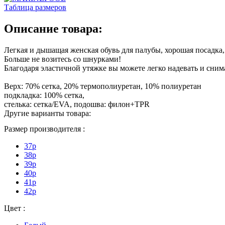
Таблица размеров
Описание товара:
Легкая и дышащая женская обувь для палубы, хорошая посадка
Больше не возитесь со шнурками!
Благодаря эластичной утяжке вы можете легко надевать и снима
Верх: 70% сетка, 20% термополиуретан, 10% полиуретан
подкладка: 100% сетка,
стелька: сетка/EVA, подошва: филон+TPR
Другие варианты товара:
Размер производителя :
37p
38p
39p
40p
41p
42p
Цвет :