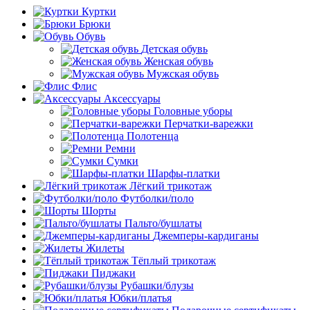
Куртки
Брюки
Обувь
Детская обувь
Женская обувь
Мужская обувь
Флис
Аксессуары
Головные уборы
Перчатки-варежки
Полотенца
Ремни
Сумки
Шарфы-платки
Лёгкий трикотаж
Футболки/поло
Шорты
Пальто/бушлаты
Джемперы-кардиганы
Жилеты
Тёплый трикотаж
Пиджаки
Рубашки/блузы
Юбки/платья