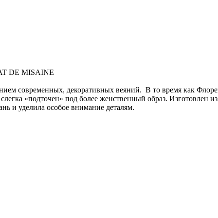
T DE MISAINE
ием современных, декоративных веяний. В то время как Флоре
з слегка «подточен» под более женственный образ. Изготовлен и
ань и уделила особое внимание деталям.