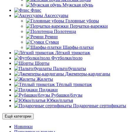
Мужская обувь
Флис
Аксессуары
Головные уборы
Перчатки-варежки
Полотенца
Ремни
Сумки
Шарфы-платки
Лёгкий трикотаж
Футболки/поло
Шорты
Пальто/бушлаты
Джемперы-кардиганы
Жилеты
Тёплый трикотаж
Пиджаки
Рубашки/блузы
Юбки/платья
Подарочные сертификаты
Ещё категории
Новинки
Популярные товары