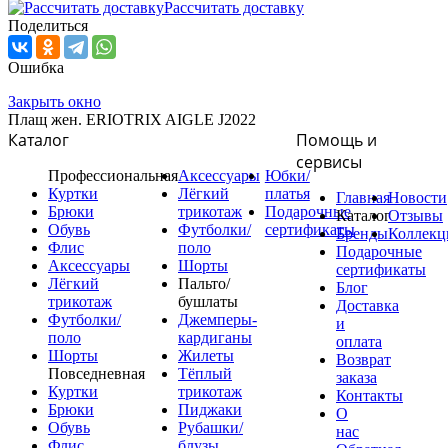
Рассчитать доставку
Поделиться
Ошибка
Закрыть окно
Плащ жен. ERIOTRIX AIGLE J2022
Каталог
Помощь и
сервисы
Профессиональная
Аксессуары
Юбки/
Куртки
Лёгкий
платья
Главная
Новости
Брюки
трикотаж
Подарочные
Каталог
Отзывы
Обувь
Футболки/
сертификаты
Бренды
Коллекц
Флис
поло
Подарочные
Аксессуары
Шорты
сертификаты
Лёгкий
Пальто/
Блог
трикотаж
бушлаты
Доставка
Футболки/
Джемперы-
и
поло
кардиганы
оплата
Шорты
Жилеты
Возврат
Повседневная
Тёплый
заказа
Куртки
трикотаж
Контакты
Брюки
Пиджаки
О
Обувь
Рубашки/
нас
Флис
блузы