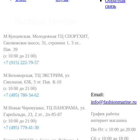
Обратная
связь
Fashion Marine
М.Кунцевская, Молодежная ТЦ СПОРТХИТ,
Сколковское шоссе, 31, строение 1, 3 эт.,
+7 (916) 420-65-85
Пав. 39
(Москва)
(с 10:00 до 21:00)
+7 (916) 483-61-57
+7 (915) 222-79-57
(Москва)
М.Беломорская, ТЦ ЭКСТРИМ, ул.
+7 (918) 145-26-26
Смольная, 63Б, 3 эт. Пав. К-10
(Сочи)
(с 10:00 до 21:00)
Email:
+7 (495) 780-34-62
info@fashionmarine.ru
М.Новые Черемушки, ТЦ ПАНОРАМА, ул.
График работы
Гарибальди, 23, 2 эт., 2п-85-87
интернет магазина
(с 10:00 до 21:00)
+7 (495) 779-41-30
Пн-Пт: с 10:00 до 20:00
Сб: с 10:00 до 18:00