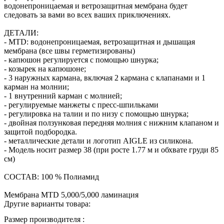
водонепроницаемая и ветрозащитная мембрана будет
следовать за вами во всех ваших приключениях.
ДЕТАЛИ:
- MTD: водонепроницаемая, ветрозащитная и дышащая
мембрана (все швы герметизированы)
- капюшон регулируется с помощью шнурка;
- козырек на капюшоне;
- 3 наружных кармана, включая 2 кармана с клапанами и 1
карман на молнии;
- 1 внутренний карман с молнией;
- регулируемые манжеты с пресс-шпильками
- регулировка на талии и по низу с помощью шнурка;
- двойная ползунковая передняя молния с нижним клапаном и
защитой подбородка.
- металлические детали и логотип AIGLE из силикона.
- Модель носит размер 38 (при росте 1.77 м и обхвате груди 85
см)
СОСТАВ: 100 % Полиамид
Мембрана MTD 5,000/5,000 ламинация
Другие варианты товара:
Размер производителя :