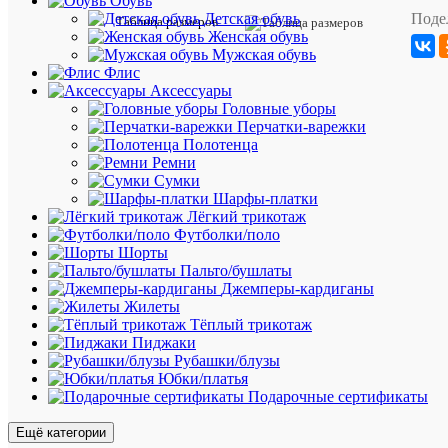
Обувь
товара:
Поде
Детская обувь
Таблица размеров
Женская обувь
Размер
Мужская обувь
производи
:
Флис
Аксессуары
S
Головные уборы
Перчатки-варежки
Полотенца
M
Ремни
Сумки
Шарфы-платки
L
Лёгкий трикотаж
Футболки/поло
XL
Шорты
Пальто/бушлаты
Джемперы-кардиганы
XXL
Жилеты
Тёплый трикотаж
Цвет
Пиджаки
:
Рубашки/блузы
Юбки/платья
Подарочные сертификаты
Ещё категории