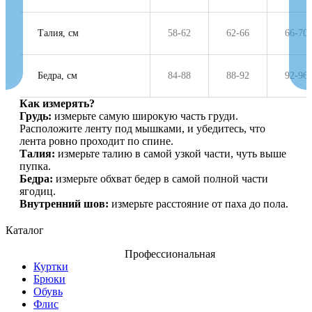
Талия, см
58-62
62-66
66-70
Бедра, см
84-88
88-92
92-96
Как измерять?
Грудь:
измерьте самую широкую часть груди.
Расположите ленту под мышками, и убедитесь, что
лента ровно проходит по спине.
Талия:
измерьте талию в самой узкой части, чуть выше
пупка.
Бедра:
измерьте обхват бедер в самой полной части
ягодиц.
Внутренний шов:
измерьте расстояние от паха до пола.
Каталог
Профессиональная
Куртки
Брюки
Обувь
Флис