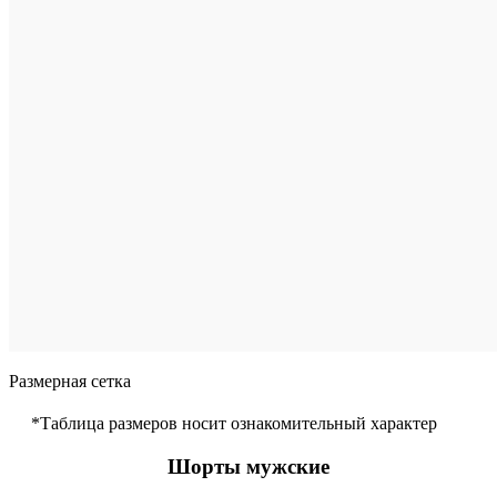
Размер
произво
40
42
44
46
48
50
Цвет
Зе
Размерная сетка
*Таблица размеров носит ознакомительный характер
Шорты мужские