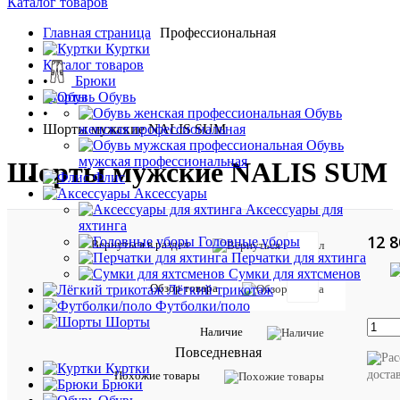
Каталог товаров
Главная страница
Профессиональная
•
Куртки
Каталог товаров
•
Брюки
Шорты
Обувь
•
Обувь
Шорты мужские NALIS SUM
женская профессиональная
Обувь
мужская профессиональная
Шорты мужские NALIS SUM
Флис
Аксессуары
Аксессуары для
яхтинга
12 8
Головные уборы
Вернуться в раздел
Перчатки для яхтинга
Сумки для яхтсменов
Обзор товара
Лёгкий трикотаж
Футболки/поло
Таблиц
Шорты
Наличие
размер
Повседневная
Куртки
доста
Другие
Похожие товары
Брюки
вариант