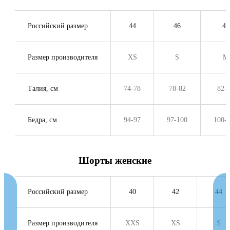
Российский размер
44
46
48
Размер производителя
XS
S
M
Талия, см
74-78
78-82
82-
Бедра, см
94-97
97-100
100-
Шорты женские
Российский размер
40
42
44
Размер производителя
XXS
XS
S