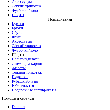
Аксессуары
Лёгкий трикотаж
Футболки/поло
Шорты
Повседневная
Куртки
Брюки
Обувь
Флис
Аксессуары
Лёгкий трикотаж
Футболки/поло
Шорты
Пальто/бушлаты
Джемперы-кардиганы
Жилеты
Тёплый трикотаж
Пиджаки
Рубашки/блузы
Юбки/платья
Подарочные сертификаты
Помощь и сервисы
Главная