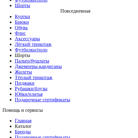
Шорты
Повседневная
Куртки
Брюки
Обувь
Флис
Аксессуары
Лёгкий трикотаж
Футболки/поло
Шорты
Пальто/бушлаты
Джемперы-кардиганы
Жилеты
Тёплый трикотаж
Пиджаки
Рубашки/блузы
Юбки/платья
Подарочные сертификаты
Помощь и сервисы
Главная
Каталог
Бренды
Подарочные сертификаты