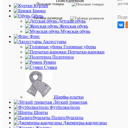
Повседневная
товара:
доста
Похожие товары
Куртки
Шорты-
Брюки
бермуды
Обувь
Поде
Таблица размеров
Bacares
Детская обувь
с
Женская обувь
эластич
Мужская обувь
поясом
Флис
сочетаю
Аксессуары
комфорт
Головные уборы
и
Перчатки-варежки
стиль.
Полотенца
Асимме
Ремни
задние
Сумки
карманы
придают
оригинал
В
этом
Шарфы-платки
сезоне
Лёгкий трикотаж
эти
Футболки/поло
шорты
Шорты
снова
Пальто/бушлаты
с
Джемперы-кардиганы
нами
Жилеты