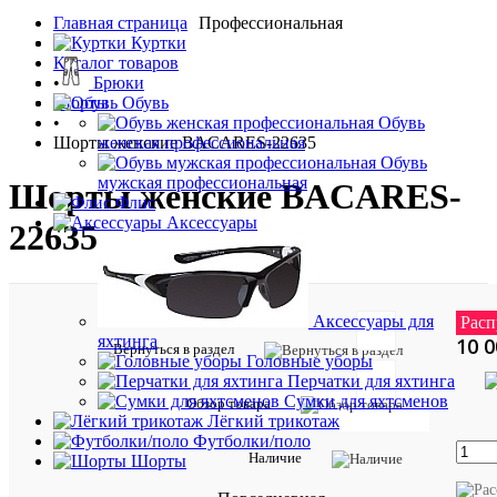
Главная страница
Профессиональная
•
Куртки
Каталог товаров
•
Брюки
Шорты
Обувь
•
Обувь
Шорты женские BACARES-22635
женская профессиональная
Обувь
мужская профессиональная
Шорты женские BACARES-
Флис
Аксессуары
22635
12 5
Аксессуары для
Расп
яхтинга
10 0
Вернуться в раздел
Головные уборы
Перчатки для яхтинга
Сумки для яхтсменов
Обзор товара
Таблиц
Лёгкий трикотаж
Футболки/поло
размер
Наличие
Шорты
Описан