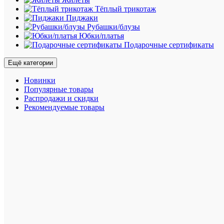
в
Тёплый трикотаж
новой
Пиджаки
цветово
Рубашки/блузы
гамме
Юбки/платья
с
Подарочные сертификаты
новым
двухцве
Ещё категории
поясом.
Новинки
Имеютс
Популярные товары
цвета
Распродажи и скидки
-
Рекомендуемые товары
Amethyst
(Аметист
Tablier
(Василь
и
Marine
(Темно-
синий).
Команда
дизайне
выбрала
лён
Terre