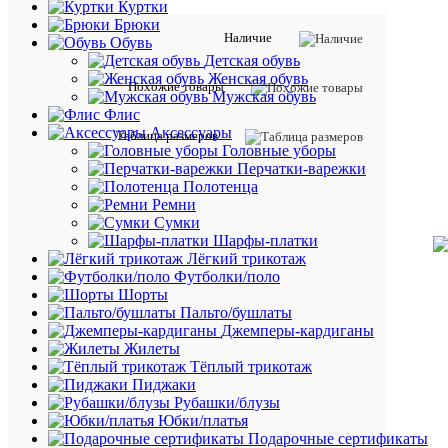
Куртки
Брюки
Наличие
Обувь
Детская обувь
Женская обувь
Похожие товары
Мужская обувь
Флис
Аксессуары
Таблица размеров
Головные уборы
Перчатки-варежки
Полотенца
Ремни
Сумки
Шарфы-платки
Лёгкий трикотаж
Футболки/поло
Шорты
Пальто/бушлаты
Джемперы-кардиганы
Жилеты
Тёплый трикотаж
Пиджаки
Рубашки/блузы
Юбки/платья
Подарочные сертификаты