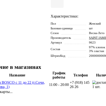
Характеристики:
Пол
Женский
Базовая единица
шт
Сезон
Весна-Лето
Производитель
SAINT JAM
Артикул
9623
97% хлопок
Состав
3% эластан
ШтрихКод
2000000069
чие в магазинах
График
Название
Телефон
Нали
работы
я BOSCO с 11 до 22 (г.Сочи,
+7 (918) 145
11:00 - 20:00
ва, 1)
26 26
1 шт.
карты...