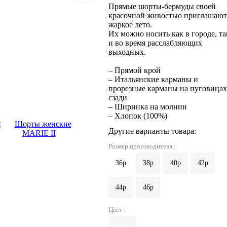
Прямые шорты-бермуды своей
красочной живостью приглашают
жаркое лето.
Их можно носить как в городе, та
и во время расслабляющих
выходных.
– Прямой крой
– Итальянские карманы и
прорезные карманы на пуговицах
сзади
– Ширинка на молнии
– Хлопок (100%)
Другие варианты товара:
Размер производителя :
36p
38p
40p
42p
44p
46р
Цвет :