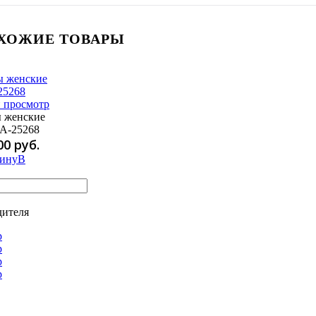
ХОЖИЕ ТОВАРЫ
 просмотр
 женские
A-25268
00 руб.
В
дителя
p
p
p
р