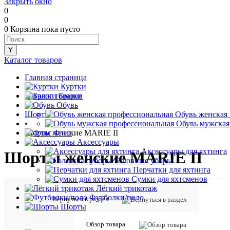
Закрыть окно
0
0
0
Корзина
пока пусто
Каталог товаров
Главная страница
•
Куртки
Каталог товаров
Брюки
•
Обувь
Шорты
Обувь женская
•
Обувь мужская
Шорты женские MARIE II
Флис
Аксессуары
Аксессуары для яхтинга
Шорты женские MARIE II
Головные уборы
Перчатки для яхтинга
Сумки для яхтсменов
Лёгкий трикотаж
Футболки/поло
Вернуться в раздел
Шорты
Обзор товара