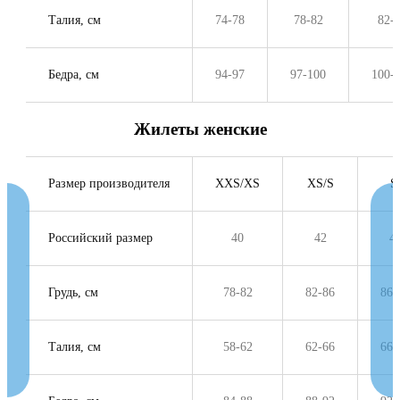
Талия, см
74-78
78-82
82-
Бедра, см
94-97
97-100
100-
Жилеты женские
Размер производителя
XXS/XS
XS/S
Российский размер
40
42
4
Грудь, см
78-82
82-86
86-
Талия, см
58-62
62-66
66-