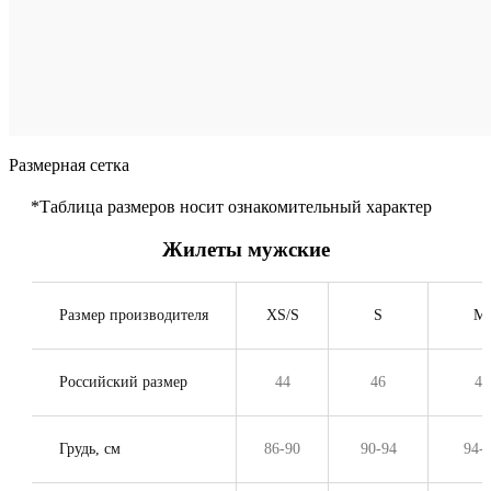
Цвет
Те
си
Размерная сетка
*Таблица размеров носит ознакомительный характер
Жилеты мужские
Размер производителя
XS/S
S
M
Российский размер
44
46
48
Грудь, см
86-90
90-94
94-