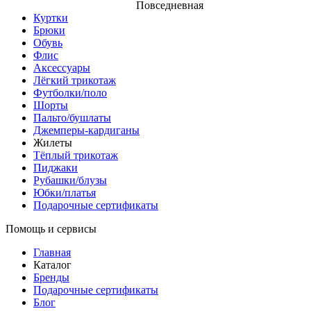
Повседневная
Куртки
Брюки
Обувь
Флис
Аксессуары
Лёгкий трикотаж
Футболки/поло
Шорты
Пальто/бушлаты
Джемперы-кардиганы
Жилеты
Тёплый трикотаж
Пиджаки
Рубашки/блузы
Юбки/платья
Подарочные сертификаты
Помощь и сервисы
Главная
Каталог
Бренды
Подарочные сертификаты
Блог