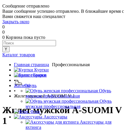
Сообщение отправлено
Ваше сообщение успешно отправлено. В ближайшее время с
Вами свяжется наш специалист
Закрыть окно
0
0
0
Корзина
пока пусто
Каталог товаров
Главная страница
Профессиональная
•
Куртки
Каталог товаров
Брюки
•
Жилеты
Обувь
•
Обувь
Жилет мужской A-SUOMI V 1
женская профессиональная
Обувь
мужская профессиональная
Жилет мужской A-SUOMI V
Флис
Аксессуары
1
Аксессуары для
яхтинга