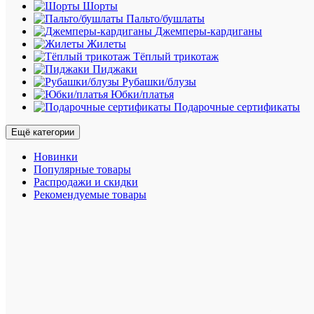
два
Шорты
внешни
Пальто/бушлаты
кармана,
Джемперы-кардиганы
которые
Жилеты
закрыва
Тёплый трикотаж
на
Пиджаки
молнии,
Рубашки/блузы
а
Юбки/платья
на
Подарочные сертификаты
спине
напечат
Ещё категории
логотип
дома.
Новинки
Изготов
Популярные товары
из
Распродажи и скидки
легкой
Рекомендуемые товары
синтети
ткани,
удобной
в
носке
и
в
то
же