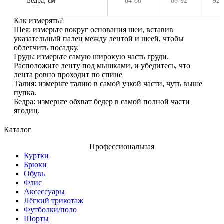
Бедра, см
84-88
88-92
92-
Как измерять?
Шея: измерьте вокруг основания шеи, вставив
указательный палец между лентой и шеей, чтобы
облегчить посадку.
Грудь: измерьте самую широкую часть груди.
Расположите ленту под мышками, и убедитесь, что
лента ровно проходит по спине
Талия: измерьте талию в самой узкой части, чуть выше
пупка.
Бедра: измерьте обхват бедер в самой полной части
ягодиц.
Каталог
Профессиональная
Куртки
Брюки
Обувь
Флис
Аксессуары
Лёгкий трикотаж
Футболки/поло
Шорты