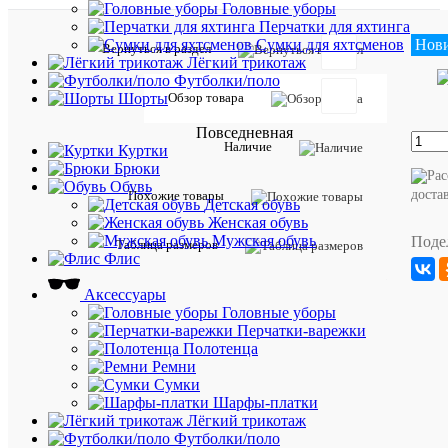
Головные уборы
Перчатки для яхтинга
21 9
Нов
Сумки для яхтсменов
Вернуться в раздел
Лёгкий трикотаж
Футболки/поло
Обзор товара
Шорты
Таблиц
Повседневная
Наличие
Куртки
размер
Брюки
Обувь
доста
Описан
Похожие товары
Детская обувь
товара:
Женская обувь
Мужско
Мужская обувь
Поде
Таблица размеров
стеганы
Флис
жилет
без
Аксессуары
рукавов
Головные уборы
A-
Перчатки-варежки
Suomi
Полотенца
из
Ремни
новой
Сумки
коллекц
Шарфы-платки
Napapijri
Лёгкий трикотаж
Имеет
Футболки/поло