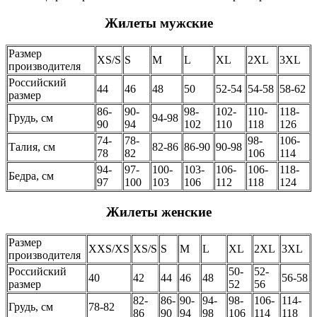
Жилеты мужские
Размер
XS/S
S
M
L
XL
2XL
3XL
производителя
Российский
44
46
48
50
52-54
54-58
58-62
размер
86-
90-
98-
102-
110-
118-
Грудь, см
94-98
90
94
102
110
118
126
74-
78-
98-
106-
Талия, см
82-86
86-90
90-98
78
82
106
114
94-
97-
100-
103-
106-
106-
118-
Бедра, см
97
100
103
106
112
118
124
Жилеты женские
Размер
XXS/XS
XS/S
S
M
L
XL
2XL
3XL
производителя
Российский
50-
52-
40
42
44
46
48
56-58
размер
52
56
82-
86-
90-
94-
98-
106-
114-
Грудь, см
78-82
86
90
94
98
106
114
118