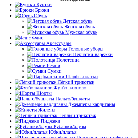
Куртки
Брюки
Обувь
Детская обувь
Женская обувь
Мужская обувь
Флис
Аксессуары
Головные уборы
Перчатки-варежки
Полотенца
Ремни
Сумки
Шарфы-платки
Лёгкий трикотаж
Футболки/поло
Шорты
Пальто/бушлаты
Джемперы-кардиганы
Жилеты
Тёплый трикотаж
Пиджаки
Рубашки/блузы
Юбки/платья
Подарочные сертификаты