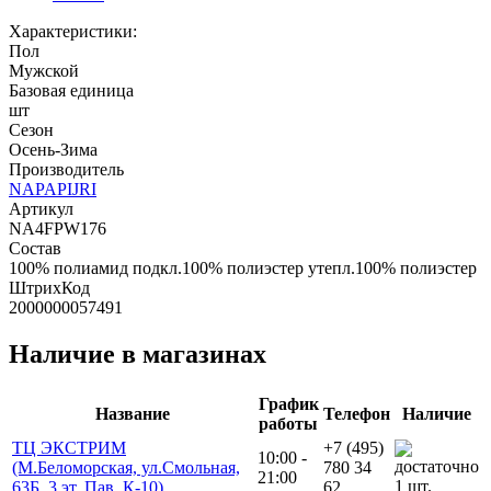
Характеристики:
Пол
Мужской
Базовая единица
шт
Сезон
Осень-Зима
Производитель
NAPAPIJRI
Артикул
NA4FPW176
Состав
100% полиамид подкл.100% полиэстер утепл.100% полиэстер
ШтрихКод
2000000057491
Наличие в магазинах
График
Название
Телефон
Наличие
работы
ТЦ ЭКСТРИМ
+7 (495)
10:00 -
(М.Беломорская, ул.Смольная,
780 34
21:00
1 шт.
63Б, 3 эт. Пав. К-10)
62