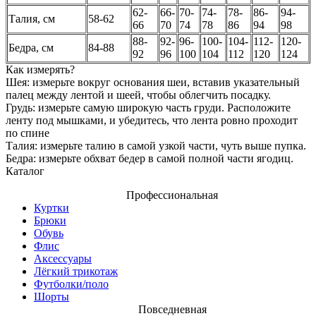
62-
66-
70-
74-
78-
86-
94-
Талия, см
58-62
66
70
74
78
86
94
98
88-
92-
96-
100-
104-
112-
120-
Бедра, см
84-88
92
96
100
104
112
120
124
Как измерять?
Шея: измерьте вокруг основания шеи, вставив указательный
палец между лентой и шеей, чтобы облегчить посадку.
Грудь: измерьте самую широкую часть груди. Расположите
ленту под мышками, и убедитесь, что лента ровно проходит
по спине
Талия: измерьте талию в самой узкой части, чуть выше пупка.
Бедра: измерьте обхват бедер в самой полной части ягодиц.
Каталог
Профессиональная
Куртки
Брюки
Обувь
Флис
Аксессуары
Лёгкий трикотаж
Футболки/поло
Шорты
Повседневная