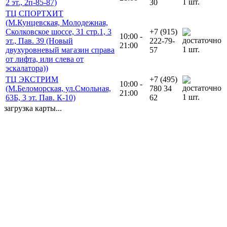
1 шт.
2 эт., 2п-85-87)
30
ТЦ СПОРТХИТ
(М.Кунцевская, Молодежная,
Сколковское шоссе, 31 стр.1, 3
+7 (915)
10:00 -
эт., Пав. 39 (Новый
222-79-
21:00
1 шт.
двухуровневый магазин справа
57
от лифта, или слева от
эскалатора))
ТЦ ЭКСТРИМ
+7 (495)
10:00 -
(М.Беломорская, ул.Смольная,
780 34
21:00
1 шт.
63Б, 3 эт. Пав. К-10)
62
загрузка карты...