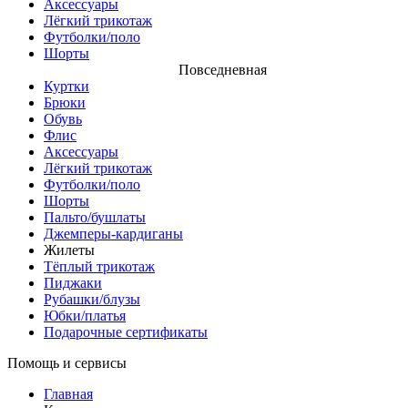
Аксессуары
Лёгкий трикотаж
Футболки/поло
Шорты
Повседневная
Куртки
Брюки
Обувь
Флис
Аксессуары
Лёгкий трикотаж
Футболки/поло
Шорты
Пальто/бушлаты
Джемперы-кардиганы
Жилеты
Тёплый трикотаж
Пиджаки
Рубашки/блузы
Юбки/платья
Подарочные сертификаты
Помощь и сервисы
Главная