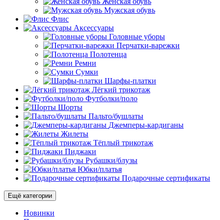
Женская обувь
Мужская обувь
Флис
Аксессуары
Головные уборы
Перчатки-варежки
Полотенца
Ремни
Сумки
Шарфы-платки
Лёгкий трикотаж
Футболки/поло
Шорты
Пальто/бушлаты
Джемперы-кардиганы
Жилеты
Тёплый трикотаж
Пиджаки
Рубашки/блузы
Юбки/платья
Подарочные сертификаты
Ещё категории
Новинки