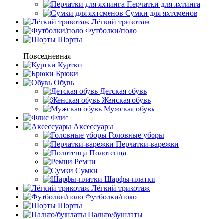
Перчатки для яхтинга
Сумки для яхтсменов
Лёгкий трикотаж
Футболки/поло
Шорты
Повседневная
Куртки
Брюки
Обувь
Детская обувь
Женская обувь
Мужская обувь
Флис
Аксессуары
Головные уборы
Перчатки-варежки
Полотенца
Ремни
Сумки
Шарфы-платки
Лёгкий трикотаж
Футболки/поло
Шорты
Пальто/бушлаты