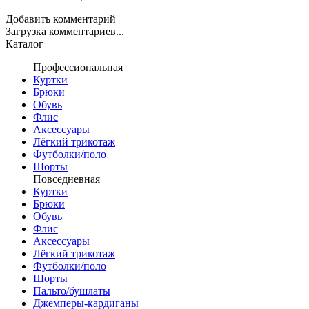
Добавить комментарий
Загрузка комментариев...
Каталог
Профессиональная
Куртки
Брюки
Обувь
Флис
Аксессуары
Лёгкий трикотаж
Футболки/поло
Шорты
Повседневная
Куртки
Брюки
Обувь
Флис
Аксессуары
Лёгкий трикотаж
Футболки/поло
Шорты
Пальто/бушлаты
Джемперы-кардиганы