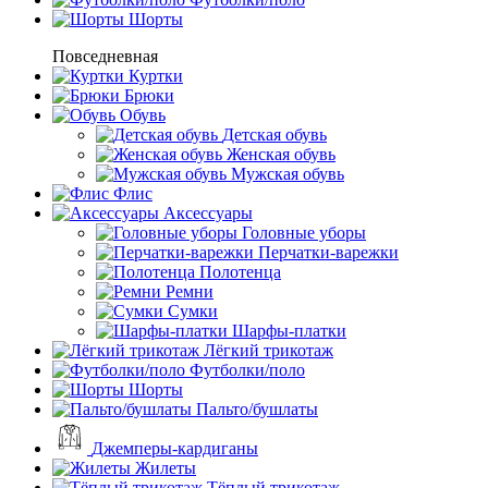
Шорты
Повседневная
Куртки
Брюки
Обувь
Детская обувь
Женская обувь
Мужская обувь
Флис
Аксессуары
Головные уборы
Перчатки-варежки
Полотенца
Ремни
Сумки
Шарфы-платки
Лёгкий трикотаж
Футболки/поло
Шорты
Пальто/бушлаты
Джемперы-кардиганы
Жилеты
Тёплый трикотаж