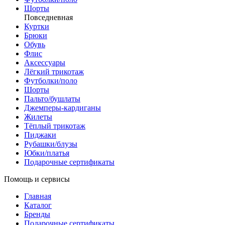
Шорты
Повседневная
Куртки
Брюки
Обувь
Флис
Аксессуары
Лёгкий трикотаж
Футболки/поло
Шорты
Пальто/бушлаты
Джемперы-кардиганы
Жилеты
Тёплый трикотаж
Пиджаки
Рубашки/блузы
Юбки/платья
Подарочные сертификаты
Помощь и сервисы
Главная
Каталог
Бренды
Подарочные сертификаты