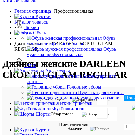
Каталог товаров
Главная страница
Профессиональная
•
Куртки
Каталог товаров
•
Брюки
Брюки
Обувь
•
Обувь
Джинсы женские DARLEEN CROP TU GLAM
женская профессиональная
REGULAR
Обувь
мужская профессиональная
Джинсы женские DARLEEN
Флис
Аксессуары
CROP TU GLAM REGULAR
Аксессуары для
яхтинга
Головные уборы
Перчатки для яхтинга
15 5
Нов
Сумки для яхтсменов
Вернуться в раздел
Лёгкий трикотаж
Футболки/поло
Обзор товара
Шорты
Другие
вариант
Повседневная
Наличие
товара:
Куртки