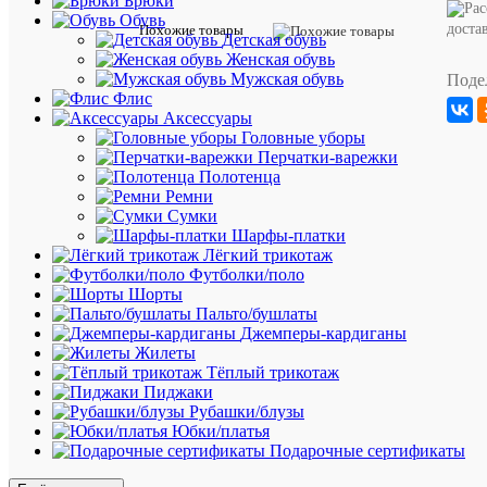
Брюки
Размер
Обувь
производи
доста
Похожие товары
Детская обувь
:
Женская обувь
Мужская обувь
Поде
36р
Флис
Аксессуары
38р
Головные уборы
Перчатки-варежки
Полотенца
40р
Ремни
Сумки
Шарфы-платки
42р
Лёгкий трикотаж
Футболки/поло
Цвет
Шорты
:
Пальто/бушлаты
Джемперы-кардиганы
Серый
Жилеты
Тёплый трикотаж
Пиджаки
Характе
Рубашки/блузы
Юбки/платья
Пол
Женски
Подарочные сертификаты
Базовая
шт
единица