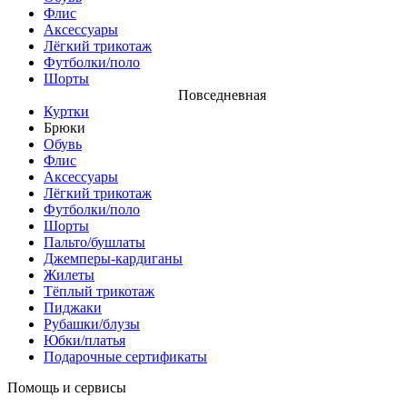
Флис
Аксессуары
Лёгкий трикотаж
Футболки/поло
Шорты
Повседневная
Куртки
Брюки
Обувь
Флис
Аксессуары
Лёгкий трикотаж
Футболки/поло
Шорты
Пальто/бушлаты
Джемперы-кардиганы
Жилеты
Тёплый трикотаж
Пиджаки
Рубашки/блузы
Юбки/платья
Подарочные сертификаты
Помощь и сервисы