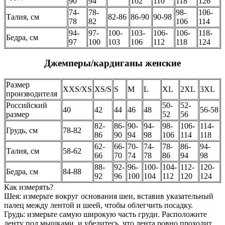
90
94
102
110
118
126
74-
78-
98-
106-
Талия, см
82-86
86-90
90-98
78
82
106
114
94-
97-
100-
103-
106-
106-
118-
Бедра, см
97
100
103
106
112
118
124
Джемперы/кардиганы женские
Размер
XXS/XS
XS/S
S
M
L
XL
2XL
3XL
производителя
Российский
50-
52-
40
42
44
46
48
56-58
размер
52
56
82-
86-
90-
94-
98-
106-
114-
Грудь, см
78-82
86
90
94
98
106
114
118
62-
66-
70-
74-
78-
86-
94-
Талия, см
58-62
66
70
74
78
86
94
98
88-
92-
96-
100-
104-
112-
120-
Бедра, см
84-88
92
96
100
104
112
120
124
Как измерять?
Шея: измерьте вокруг основания шеи, вставив указательный
палец между лентой и шеей, чтобы облегчить посадку.
Грудь: измерьте самую широкую часть груди. Расположите
ленту под мышками, и убедитесь, что лента ровно проходит