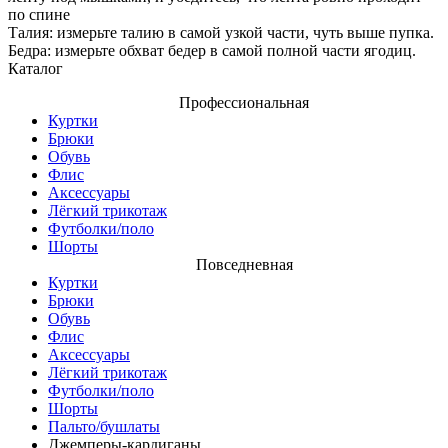
по спине
Талия: измерьте талию в самой узкой части, чуть выше пупка.
Бедра: измерьте обхват бедер в самой полной части ягодиц.
Каталог
Профессиональная
Куртки
Брюки
Обувь
Флис
Аксессуары
Лёгкий трикотаж
Футболки/поло
Шорты
Повседневная
Куртки
Брюки
Обувь
Флис
Аксессуары
Лёгкий трикотаж
Футболки/поло
Шорты
Пальто/бушлаты
Джемперы-кардиганы