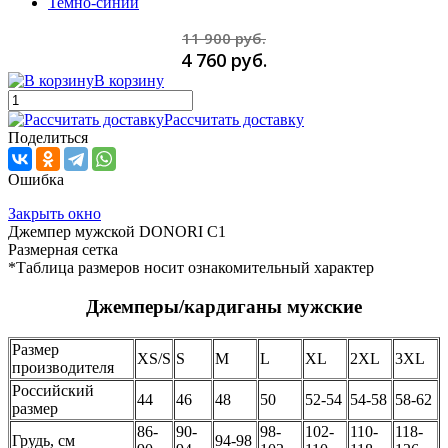
Темно-синий
11 900 руб.
4 760 руб.
В корзину
Рассчитать доставку
Поделиться
Ошибка
Закрыть окно
Джемпер мужской DONORI C1
Размерная сетка
*Таблица размеров носит ознакомительный характер
Джемперы/кардиганы мужские
Размер
XS/S
S
M
L
XL
2XL
3XL
производителя
Российский
44
46
48
50
52-54
54-58
58-62
размер
86-
90-
98-
102-
110-
118-
Грудь, см
94-98