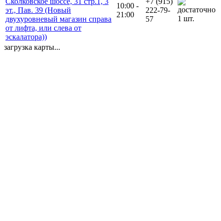
Сколковское шоссе, 31 стр.1, 3
+7 (915)
10:00 -
эт., Пав. 39 (Новый
222-79-
21:00
1 шт.
двухуровневый магазин справа
57
от лифта, или слева от
эскалатора))
загрузка карты...