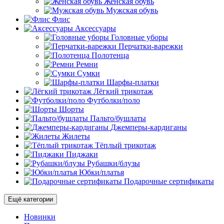
Женская обувь
Мужская обувь
Флис
Аксессуары
Головные уборы
Перчатки-варежки
Полотенца
Ремни
Сумки
Шарфы-платки
Лёгкий трикотаж
Футболки/поло
Шорты
Пальто/бушлаты
Джемперы-кардиганы
Жилеты
Тёплый трикотаж
Пиджаки
Рубашки/блузы
Юбки/платья
Подарочные сертификаты
Ещё категории
Новинки